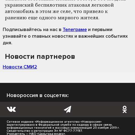
украинский беспилотник атаковал легковой
автомобиль в этом же селе, что привело к
ранению еще одного мирного жителя.
Подписывайтесь на нас
в
Телеграме
и первыми
узнавайте о главных новостях и важнейших событиях
дня.
Новости партнеров
Новости СМИ2
Новороссия в соцсетях:
Сетевое издание «Информационное агентство «Новороссия»
зарегистрировано в Федеральной службе по надзору в сфере связи,
информационных технологий и массовых коммуникаций 20 ноября 2019 г.
Свидетельство о регистрации Эл № ФС77-77187.
Учредитель — НАО «Царьград медиа».