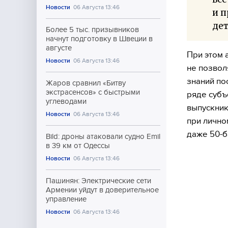
Новости
06 Августа 13:46
и п
де
Более 5 тыс. призывников
начнут подготовку в Швеции в
августе
При этом 
Новости
06 Августа 13:46
не позвол
знаний по
Жаров сравнил «Битву
экстрасенсов» с быстрыми
ряде субъ
углеводами
выпускник
Новости
06 Августа 13:46
при лично
даже 50-б
Bild: дроны атаковали судно Emil
в 39 км от Одессы
Новости
06 Августа 13:46
Пашинян: Электрические сети
Армении уйдут в доверительное
управление
Новости
06 Августа 13:46