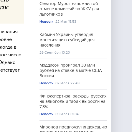
Сенатор Мурог напомнил об
вузы
отмене комиссий за ЖКУ для
льготников
Новости
22 Мая 15:53
нивания
Кабмин Украины утвердил
ровне
монетизацию субсидий для
населения
когда в
26 Сентября 10:20
ное число
 Однако
Мэддисон проиграл 30 млн
етствует
рублей на ставке в матче США-
Босния
Новости
02 Июля 22:49
Финэкспертиза: расходы русских
на алкоголь и табак выросли на
7,3%
Новости
09 Июля 01:04
Миронов предложил индексацию