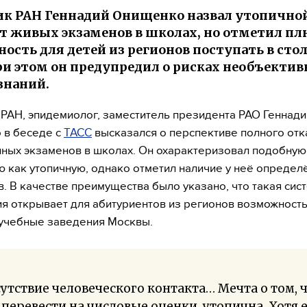
к РАН Геннадий Онищенко назвал утопично
от живых экзаменов в школах, но отметил пл
ость для детей из регионов поступать в ст
ри этом он предупредил о рисках необъектив
знаний.
РАН, эпидемиолог, заместитель президента РАО Геннади
 в беседе с
ТАСС
высказался о перспективе полного отк
ных экзаменов в школах. Он охарактеризовал подобную
 как утопичную, однако отметил наличие у неё определ
в. В качестве преимущества было указано, что такая сис
я открывает для абитуриентов из регионов возможность
учебные заведения Москвы.
утствие человеческого контакта… Мечта о том, 
 перевести на числовые оценки, утопична. Хотя 