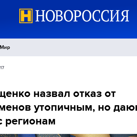
Мир
17
Политика
С
Экономика
П
енко назвал отказ от
менов утопичным, но да
Спорт
 регионам