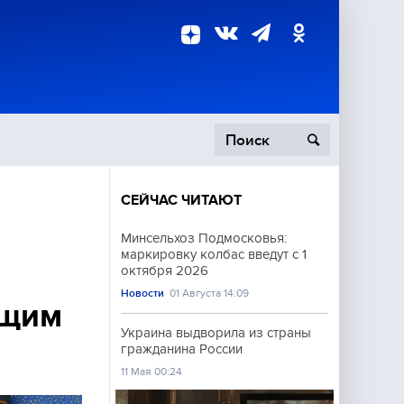
СЕЙЧАС ЧИТАЮТ
пецоперация
Минсельхоз Подмосковья:
маркировку колбас введут с 1
роисшествия
октября 2026
Новости
01 Августа 14:09
ющим
Украина выдворила из страны
гражданина России
11 Мая 00:24