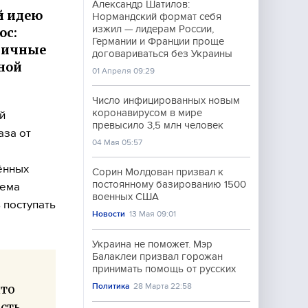
Александр Шатилов:
й идею
Нормандский формат себя
изжил — лидерам России,
юс:
Германии и Франции проще
оличные
договариваться без Украины
ной
01 Апреля 09:29
Число инфицированных новым
коронавирусом в мире
й
превысило 3,5 млн человек
аза от
04 Мая 05:57
ённых
Сорин Молдован призвал к
постоянному базированию 1500
тема
военных США
 поступать
Новости
13 Мая 09:01
Украина не поможет. Мэр
Балаклеи призвал горожан
принимать помощь от русских
Политика
28 Марта 22:58
что
есть