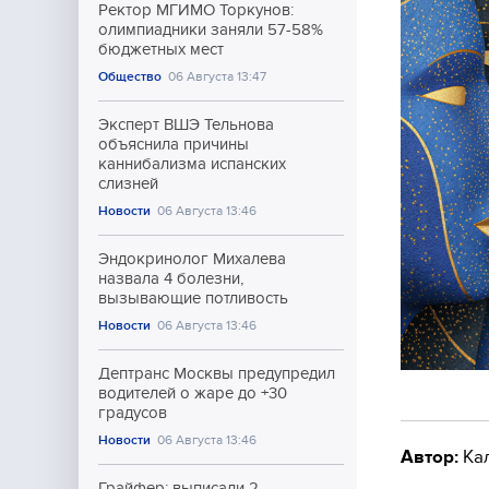
Ректор МГИМО Торкунов:
олимпиадники заняли 57-58%
бюджетных мест
Общество
06 Августа 13:47
Эксперт ВШЭ Тельнова
объяснила причины
каннибализма испанских
слизней
Новости
06 Августа 13:46
Эндокринолог Михалева
назвала 4 болезни,
вызывающие потливость
Новости
06 Августа 13:46
Дептранс Москвы предупредил
водителей о жаре до +30
градусов
Новости
06 Августа 13:46
Автор:
Ка
Грайфер: выписали 2