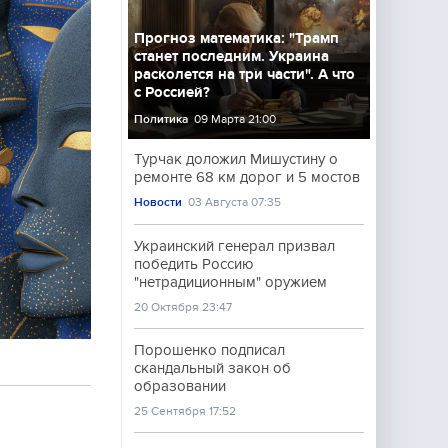
Прогноз математика: "Трамп
станет последним. Украина
расколется на три части". А что
с Россией?
Политика
09 Марта 21:00
Турчак доложил Мишустину о
ремонте 68 км дорог и 5 мостов
Новости
03 Августа 07:35
Украинский генерал призвал
победить Россию
"нетрадиционным" оружием
20 Октября 23:47
Порошенко подписал
скандальный закон об
образовании
25 Сентября 17:52