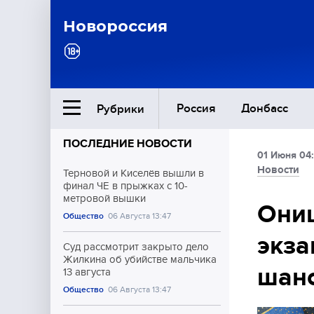
Новороссия
Россия
Донбасс
Рубрики
ПОСЛЕДНИЕ НОВОСТИ
01 Июня 04:
Ближний Восток
Новости
Терновой и Киселёв вышли в
финал ЧЕ в прыжках с 10-
метровой вышки
Общество
Онищ
Общество
06 Августа 13:47
экза
Культура
Суд рассмотрит закрыто дело
Жилкина об убийстве мальчика
шанс
13 августа
Общество
06 Августа 13:47