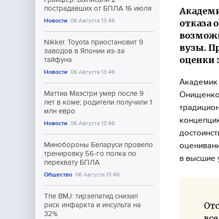
пострадавших от БПЛА 16 июля
Академи
Новости
06 Августа 13:46
отказа 
возможн
Nikkei: Toyota приостановит 9
вузы. П
заводов в Японии из-за
оценки 
тайфуна
Новости
06 Августа 13:46
Академик 
Маттиа Маэстри умер после 9
Онищенко
лет в коме; родители получили 1
традицион
млн евро
концепцию
Новости
06 Августа 13:46
достоинст
оценивани
Минобороны Беларуси провело
тренировку 56-го полка по
в высшие 
перехвату БПЛА
Общество
06 Августа 13:46
The BMJ: тирзепатид снизил
Отс
риск инфаркта и инсульта на
32%
все