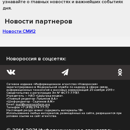
узнавайте о главных новостях и важнейших событиях
дня.
Новости партнеров
Новости СМИ2
Новороссия в соцсетях:
Сетевое издание «Информационное агентство «Новороссия»
зарегистрировано в Федеральной службе по надзору в сфере связи,
информационных технологий и массовых коммуникаций 20 ноября 2019 г.
Свидетельство о регистрации Эл № ФС77-77187.
Учредитель — НАО «Царьград медиа».
«Главный редактор- Лукьянов А.А.»
«Шеф-редактор - Садчиков А.М.»
Email:
mail@novorosinform.org
Телефон: +7 (495) 374-77-73
Настоящий ресурс может содержать материалы 18+.
Использование любых материалов, размещённых на сайте, разрешается при
условии ссылки на сайт агентства.