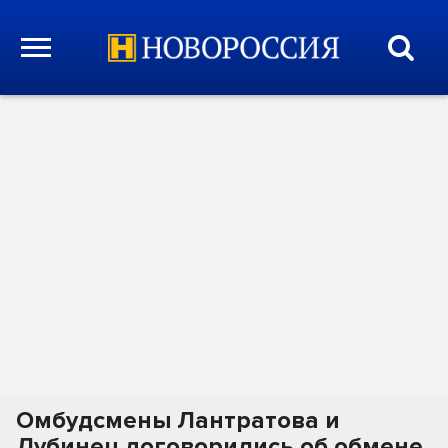
Омбудсмены Лантратова и
Лубинец договорились об обмене