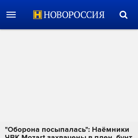
"Оборона посыпалась": Наёмники
ЧВК Mozart захвачены в плен, бунт