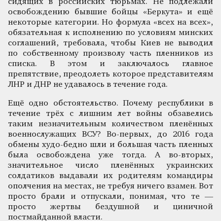
сидящих в российских тюрьмах. Не подлежали
освобождению бывшие бойцы «Беркута» и ещё
некоторые категории. Но формула «всех на всех»,
обязательная к исполнению по условиям минских
соглашений, требовала, чтобы Киев не выводил
по собственному произволу часть пленников из
списка. В этом и заключалось главное
препятствие, преодолеть которое представителям
ЛНР и ДНР не удавалось в течение года.
Ещё одно обстоятельство. Почему республики в
течение трёх с лишним лет войны обзавелись
таким незначительным количеством пленённых
военнослужащих ВСУ? Во-первых, до 2016 года
обмены худо-бедно шли и большая часть пленных
была освобождена уже тогда. А во-вторых,
значительное число пленённых украинских
солдатиков выдавали их родителям командиры
ополчения на местах, не требуя ничего взамен. Вот
просто брали и отпускали, понимая, что те —
просто жертвы бездушной и циничной
постмайданной власти.