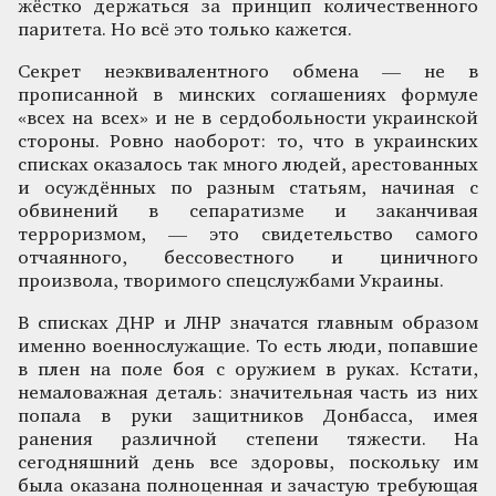
жёстко держаться за принцип количественного
паритета. Но всё это только кажется.
Секрет неэквивалентного обмена — не в
прописанной в минских соглашениях формуле
«всех на всех» и не в сердобольности украинской
стороны. Ровно наоборот: то, что в украинских
списках оказалось так много людей, арестованных
и осуждённых по разным статьям, начиная с
обвинений в сепаратизме и заканчивая
терроризмом, — это свидетельство самого
отчаянного, бессовестного и циничного
произвола, творимого спецслужбами Украины.
В списках ДНР и ЛНР значатся главным образом
именно военнослужащие. То есть люди, попавшие
в плен на поле боя с оружием в руках. Кстати,
немаловажная деталь: значительная часть из них
попала в руки защитников Донбасса, имея
ранения различной степени тяжести. На
сегодняшний день все здоровы, поскольку им
была оказана полноценная и зачастую требующая