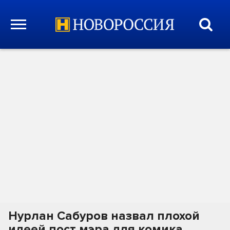
Нурлан Сабуров назвал плохой
идеей пост мэра для комика