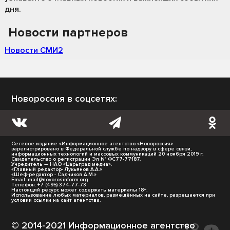
дня.
Новости партнеров
Новости СМИ2
Новороссия в соцсетях:
Сетевое издание «Информационное агентство «Новороссия»
зарегистрировано в Федеральной службе по надзору в сфере связи,
информационных технологий и массовых коммуникаций 20 ноября 2019 г.
Свидетельство о регистрации Эл № ФС77-77187.
Учредитель — НАО «Царьград медиа».
«Главный редактор- Лукьянов А.А.»
«Шеф-редактор - Садчиков А.М.»
Email:
mail@novorosinform.org
Телефон: +7 (495) 374-77-73
Настоящий ресурс может содержать материалы 18+.
Использование любых материалов, размещённых на сайте, разрешается при
условии ссылки на сайт агентства.
© 2014-2021 Информационное агентство