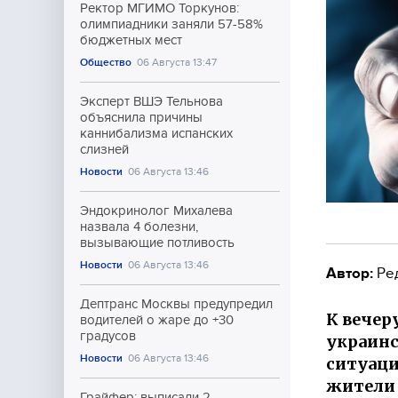
Ректор МГИМО Торкунов:
олимпиадники заняли 57-58%
бюджетных мест
Общество
06 Августа 13:47
Эксперт ВШЭ Тельнова
объяснила причины
каннибализма испанских
слизней
Новости
06 Августа 13:46
Эндокринолог Михалева
назвала 4 болезни,
вызывающие потливость
Новости
06 Августа 13:46
Автор:
Ре
Дептранс Москвы предупредил
К вечер
водителей о жаре до +30
градусов
украинс
Новости
06 Августа 13:46
ситуаци
жители 
Грайфер: выписали 2