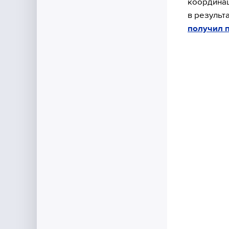
координац
в результ
получил 