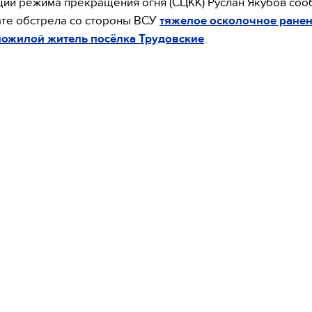
ии режима прекращения огня (СЦКК) Руслан Якубов соо
ате обстрела со стороны ВСУ
тяжелое осколочное ране
пожилой житель посёлка Трудовские
.