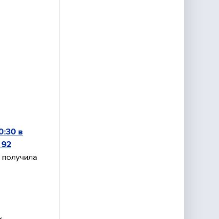
0:30 в
 92
я получила