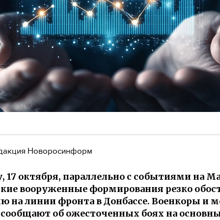
дакция Новоросинформ
у, 17 октября, параллельно с событиями на М
кие вооруженные формирования резко обос
ю на линии фронта в Донбассе. Военкоры и 
сообщают об ожесточенных боях на основн