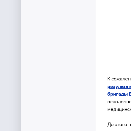
К сожален
результат
бригады 
осколочно
медицинс
До этого 