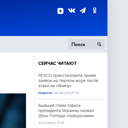
СЕЙЧАС ЧИТАЮТ
пецоперация
FESCO приостановила прием
заявок на Черном море после
роисшествия
атаки на «Янину»
Новости
04 Августа 17:52
Бывший глава Офиса
президента Украины назвал
День Победы «похоронами»
23 Ноября 17:39