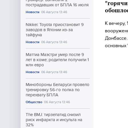
"горячи
пострадавших от БПЛА 16 июля
обошлос
Новости
06 Августа 13:46
К вечеру,
Nikkei: Toyota приостановит 9
заводов в Японии из-за
вооруженн
тайфуна
Донбассе.
Новости
06 Августа 13:46
основных 
Маттиа Маэстри умер после 9
лет в коме; родители получили 1
млн евро
Новости
06 Августа 13:46
Минобороны Беларуси провело
тренировку 56-го полка по
перехвату БПЛА
Общество
06 Августа 13:46
The BMJ: тирзепатид снизил
риск инфаркта и инсульта на
32%