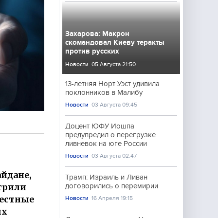
Захарова: Макрон
скомандовал Киеву теракты
против русских
Новости
05 Августа 21:50
13-летняя Норт Уэст удивила
поклонников в Малибу
Новости
03 Августа 09:45
Доцент ЮФУ Иошпа
предупредил о перегрузке
ливневок на юге России
Новости
03 Августа 02:47
айдане,
Трамп: Израиль и Ливан
трили
договорились о перемирии
местные
Новости
16 Апреля 19:15
ых