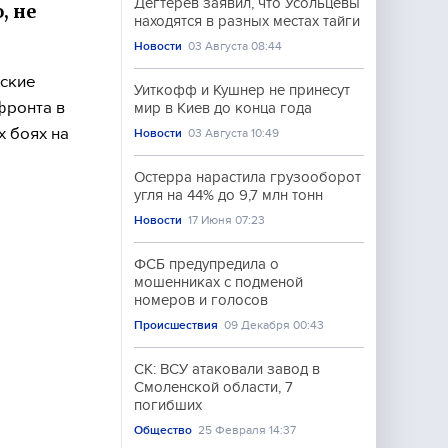
Дегтерев заявил, что Усольцевы
, не
находятся в разных местах тайги
Новости
03 Августа 08:44
нские
Уиткофф и Кушнер не принесут
фронта в
мир в Киев до конца года
 боях на
Новости
03 Августа 10:49
Остерра нарастила грузооборот
угля на 44% до 9,7 млн тонн
Новости
17 Июня 07:23
ФСБ предупредила о
мошенниках с подменой
номеров и голосов
Происшествия
09 Декабря 00:43
СК: ВСУ атаковали завод в
Смоленской области, 7
погибших
Общество
25 Февраля 14:37