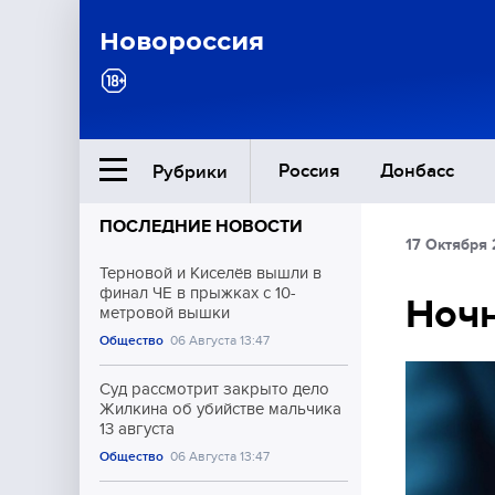
Новороссия
Россия
Донбасс
Рубрики
ПОСЛЕДНИЕ НОВОСТИ
17 Октября 
Ближний Восток
Терновой и Киселёв вышли в
финал ЧЕ в прыжках с 10-
Ночн
метровой вышки
Общество
Общество
06 Августа 13:47
Культура
Суд рассмотрит закрыто дело
Жилкина об убийстве мальчика
13 августа
Общество
06 Августа 13:47