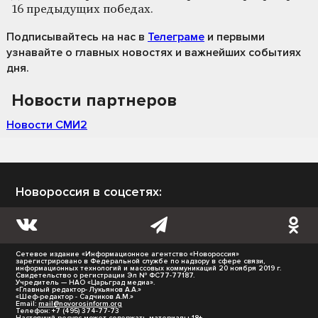
16 предыдущих победах.
Подписывайтесь на нас
в
Телеграме
и первыми
узнавайте о главных новостях и важнейших событиях
дня.
Новости партнеров
Новости СМИ2
Новороссия в соцсетях:
Сетевое издание «Информационное агентство «Новороссия»
зарегистрировано в Федеральной службе по надзору в сфере связи,
информационных технологий и массовых коммуникаций 20 ноября 2019 г.
Свидетельство о регистрации Эл № ФС77-77187.
Учредитель — НАО «Царьград медиа».
«Главный редактор- Лукьянов А.А.»
«Шеф-редактор - Садчиков А.М.»
Email:
mail@novorosinform.org
Телефон: +7 (495) 374-77-73
Настоящий ресурс может содержать материалы 18+.