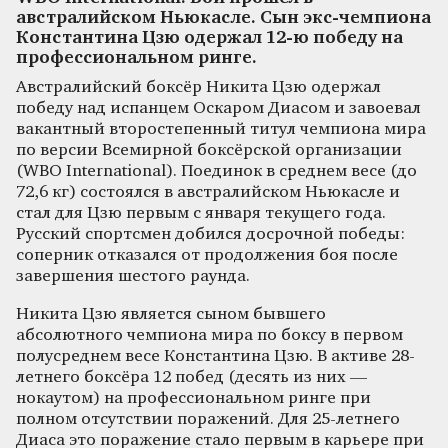
австралийском Ньюкасле. Сын экс-чемпиона
Константина Цзю одержал 12-ю победу на
профессиональном ринге.
Австралийский боксёр Никита Цзю одержал
победу над испанцем Оскаром Диасом и завоевал
вакантный второстепенный титул чемпиона мира
по версии Всемирной боксёрской организации
(WBO International). Поединок в среднем весе (до
72,6 кг) состоялся в австралийском Ньюкасле и
стал для Цзю первым с января текущего года.
Русский спортсмен добился досрочной победы:
соперник отказался от продолжения боя после
завершения шестого раунда.
Никита Цзю является сыном бывшего
абсолютного чемпиона мира по боксу в первом
полусреднем весе Константина Цзю. В активе 28-
летнего боксёра 12 побед (десять из них —
нокаутом) на профессиональном ринге при
полном отсутствии поражений. Для 25-летнего
Диаса это поражение стало первым в карьере при