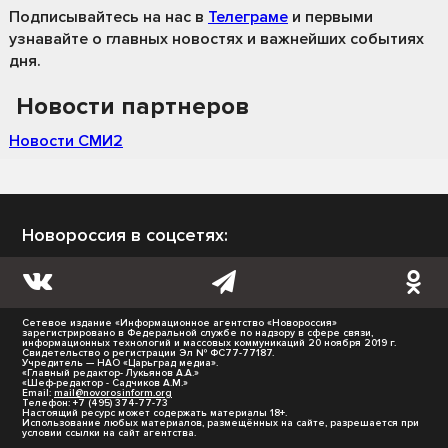
Подписывайтесь на нас
в
Телеграме
и первыми
узнавайте о главных новостях и важнейших событиях
дня.
Новости партнеров
Новости СМИ2
Новороссия в соцсетях:
Сетевое издание «Информационное агентство «Новороссия»
зарегистрировано в Федеральной службе по надзору в сфере связи,
информационных технологий и массовых коммуникаций 20 ноября 2019 г.
Свидетельство о регистрации Эл № ФС77-77187.
Учредитель — НАО «Царьград медиа».
«Главный редактор- Лукьянов А.А.»
«Шеф-редактор - Садчиков А.М.»
Email:
mail@novorosinform.org
Телефон: +7 (495) 374-77-73
Настоящий ресурс может содержать материалы 18+.
Использование любых материалов, размещённых на сайте, разрешается при
условии ссылки на сайт агентства.