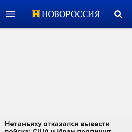
Нетаньяху отказался вывести
войска; США и Иран подпишут