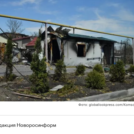
Фото: globallookpress.com/Koms
дакция Новоросинформ