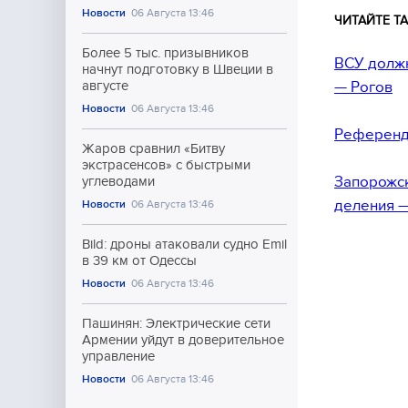
Новости
06 Августа 13:46
ЧИТАЙТЕ ТА
Более 5 тыс. призывников
ВСУ должн
начнут подготовку в Швеции в
— Рогов
августе
Новости
06 Августа 13:46
Референду
Жаров сравнил «Битву
экстрасенсов» с быстрыми
Запорожск
углеводами
деления —
Новости
06 Августа 13:46
Bild: дроны атаковали судно Emil
в 39 км от Одессы
Новости
06 Августа 13:46
Пашинян: Электрические сети
Армении уйдут в доверительное
управление
Новости
06 Августа 13:46