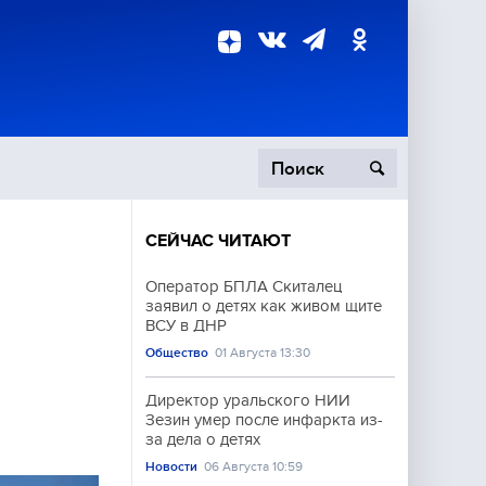
СЕЙЧАС ЧИТАЮТ
пецоперация
Оператор БПЛА Скиталец
заявил о детях как живом щите
роисшествия
ВСУ в ДНР
Общество
01 Августа 13:30
Директор уральского НИИ
Зезин умер после инфаркта из-
за дела о детях
Новости
06 Августа 10:59