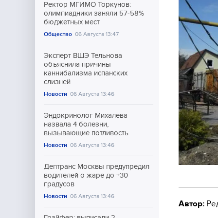
Ректор МГИМО Торкунов:
олимпиадники заняли 57-58%
бюджетных мест
Общество
06 Августа 13:47
Эксперт ВШЭ Тельнова
объяснила причины
каннибализма испанских
слизней
Новости
06 Августа 13:46
Эндокринолог Михалева
назвала 4 болезни,
вызывающие потливость
Новости
06 Августа 13:46
Дептранс Москвы предупредил
водителей о жаре до +30
градусов
Новости
06 Августа 13:46
Автор:
Ре
Грайфер: выписали 2