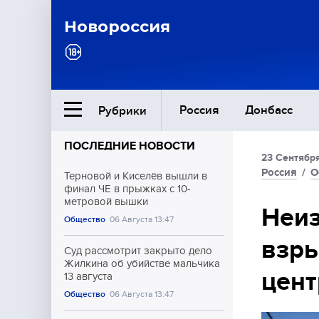
Новороссия
Россия
Донбасс
Рубрики
ПОСЛЕДНИЕ НОВОСТИ
23 Сентябр
Ближний Восток
Россия
/
О
Терновой и Киселёв вышли в
финал ЧЕ в прыжках с 10-
метровой вышки
Общество
Неиз
Общество
06 Августа 13:47
взры
Культура
Суд рассмотрит закрыто дело
Жилкина об убийстве мальчика
цент
13 августа
Общество
06 Августа 13:47