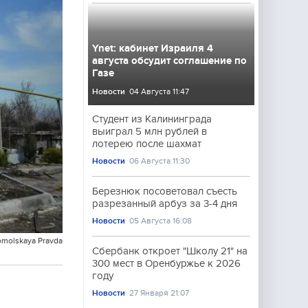
Ynet: кабинет Израиля 4
августа обсудит соглашение по
Газе
Новости
04 Августа 11:47
Студент из Калининграда
выиграл 5 млн рублей в
лотерею после шахмат
Новости
06 Августа 11:30
Березнюк посоветовал съесть
разрезанный арбуз за 3-4 дня
Новости
05 Августа 16:08
omolskaya Pravda
Сбербанк откроет "Школу 21" на
300 мест в Оренбуржье к 2026
году
Новости
27 Января 21:07