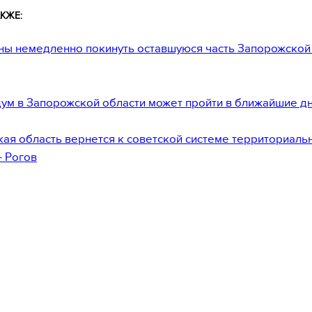
КЖЕ:
ы немедленно покинуть оставшуюся часть Запорожской
м в Запорожской области может пройти в ближайшие дн
ая область вернется к советской системе территориаль
 Рогов