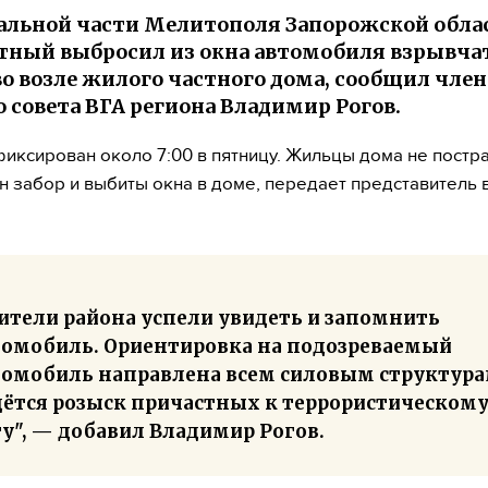
альной части Мелитополя Запорожской обла
тный выбросил из окна автомобиля взрывча
о возле жилого частного дома, сообщил член
о совета ВГА региона Владимир Рогов.
иксирован около 7:00 в пятницу. Жильцы дома не постр
 забор и выбиты окна в доме, передает представитель 
ители района успели увидеть и запомнить
томобиль. Ориентировка на подозреваемый
томобиль направлена всем силовым структура
дётся розыск причастных к террористическом
у", — добавил Владимир Рогов.