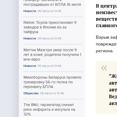
пострадавших от БПЛА 16 июля
В центр
Новости
06 Августа 13:46
неизвес
веществ
Nikkei: Toyota приостановит 9
главног
заводов в Японии из-за
тайфуна
Взрыв заф
Новости
06 Августа 13:46
поврежден
Маттиа Маэстри умер после 9
региона.
лет в коме; родители получили 1
млн евро
Новости
06 Августа 13:46
"Ж
Минобороны Беларуси провело
тренировку 56-го полка по
ав
перехвату БПЛА
ав
Общество
06 Августа 13:46
Ве
акт
The BMJ: тирзепатид снизил
риск инфаркта и инсульта на
32%