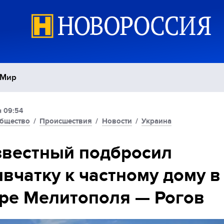
Мир
я 09:54
Политика
С
бщество
/
Происшествия
/
Новости
/
Украина
Экономика
П
вестный подбросил
вчатку к частному дому в
Спорт
ре Мелитополя — Рогов