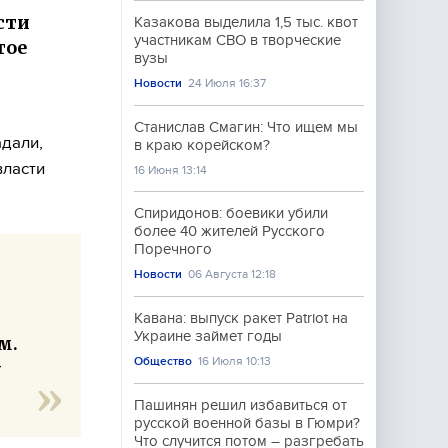
сти
Казакова выделила 1,5 тыс. квот
участникам СВО в творческие
тое
вузы
Новости
24 Июля 16:37
Станислав Смагин: Что ищем мы
адали,
в краю корейском?
власти
16 Июня 13:14
Спиридонов: боевики убили
более 40 жителей Русского
Поречного
Новости
06 Августа 12:18
Кавана: выпуск ракет Patriot на
Украине займет годы
м.
Общество
16 Июля 10:13
у
Пашинян решил избавиться от
русской военной базы в Гюмри?
Что случится потом – разгребать