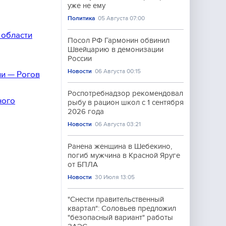
уже не ему
Политика
05 Августа 07:00
 области
Посол РФ Гармонин обвинил
Швейцарию в демонизации
России
Новости
06 Августа 00:15
и — Рогов
Роспотребнадзор рекомендовал
ного
рыбу в рацион школ с 1 сентября
2026 года
Новости
06 Августа 03:21
Ранена женщина в Шебекино,
погиб мужчина в Красной Яруге
от БПЛА
Новости
30 Июля 13:05
"Снести правительственный
квартал": Соловьев предложил
"безопасный вариант" работы