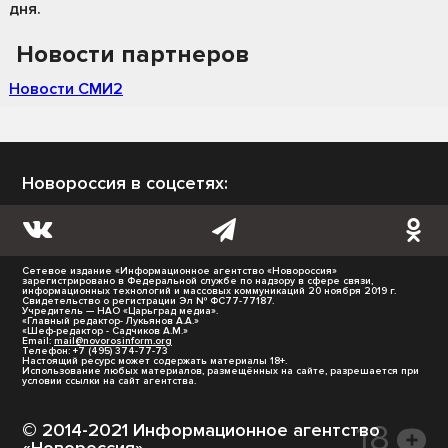
дня.
Новости партнеров
Новости СМИ2
Новороссия в соцсетях:
Сетевое издание «Информационное агентство «Новороссия»
зарегистрировано в Федеральной службе по надзору в сфере связи,
информационных технологий и массовых коммуникаций 20 ноября 2019 г.
Свидетельство о регистрации Эл № ФС77-77187.
Учредитель — НАО «Царьград медиа».
«Главный редактор- Лукьянов А.А.»
«Шеф-редактор - Садчиков А.М.»
Email:
mail@novorosinform.org
Телефон: +7 (495) 374-77-73
Настоящий ресурс может содержать материалы 18+.
Использование любых материалов, размещённых на сайте, разрешается при
условии ссылки на сайт агентства.
© 2014-2021 Информационное агентство
«Новороссия».