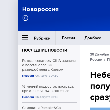
Новороссия
Россия
Донбасс
Рубрики
ПОСЛЕДНИЕ НОВОСТИ
28 Декабря
Ближний Восток
Россия
/
П
Politico: сенаторы США заявили
о восстановлении
разведобмена с Киевом
Общество
Небе
Новости
06 Августа 07:50
полу
Культура
16-летний подросток пострадал
при атаке БПЛА в Энгельсе
сраз
Новости
06 Августа 07:46
Самокат и Rambler&Co