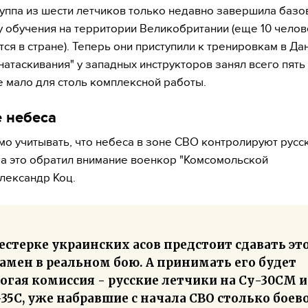
уппа из шести летчиков только недавно завершила базо
 обучения на территории Великобритании (еще 10 челов
тся в стране). Теперь они приступили к тренировкам в Да
натаскивания" у западных инструкторов занял всего пять
е мало для столь комплексной работы.
е небеса
о учитывать, что небеса в зоне СВО контролируют русс
На это обратил внимание военкор "Комсомольской
лександр Коц.
стерке украинских асов предстоит сдавать эт
амен в реальном бою. А принимать его будет
огая комиссия - русские летчики на Су-30СМ и
35С, уже набравшие с начала СВО столько боев