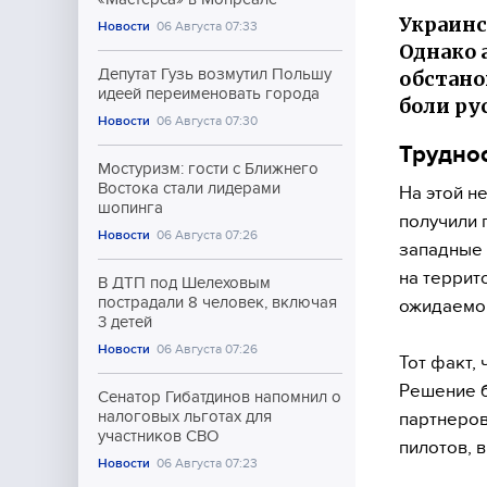
Украинс
Новости
06 Августа 07:33
Однако 
Депутат Гузь возмутил Польшу
обстано
идеей переименовать города
боли ру
Новости
06 Августа 07:30
Трудно
Мостуризм: гости с Ближнего
Востока стали лидерами
На этой н
шопинга
получили 
Новости
06 Августа 07:26
западные 
на террит
В ДТП под Шелеховым
пострадали 8 человек, включая
ожидаемо 
3 детей
Новости
06 Августа 07:26
Тот факт,
Решение б
Сенатор Гибатдинов напомнил о
налоговых льготах для
партнеров
участников СВО
пилотов,
Новости
06 Августа 07:23