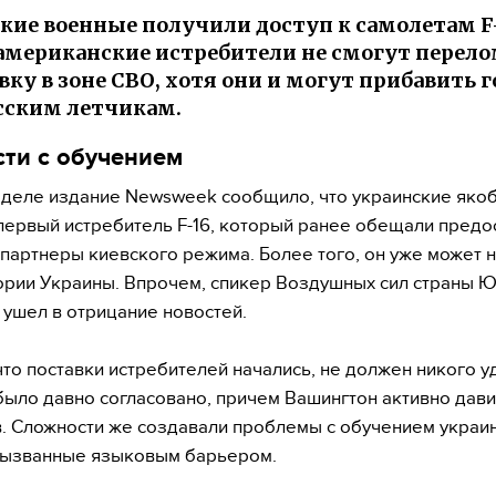
кие военные получили доступ к самолетам F-
американские истребители не смогут перел
вку в зоне СВО, хотя они и могут прибавить 
сским летчикам.
сти с обучением
еделе издание Newsweek сообщило, что украинские яко
первый истребитель F-16, который ранее обещали предо
партнеры киевского режима. Более того, он уже может 
ории Украины. Впрочем, спикер Воздушных сил страны Ю
ушел в отрицание новостей.
 что поставки истребителей начались, не должен никого у
ыло давно согласовано, причем Вашингтон активно дави
. Сложности же создавали проблемы с обучением украи
 вызванные языковым барьером.