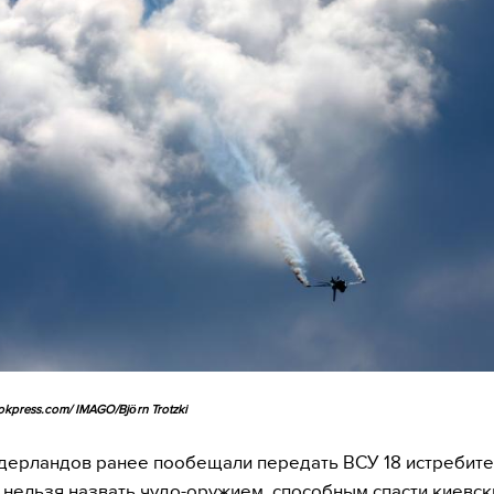
okpress.com/ IMAGO/Björn Trotzki
дерландов ранее пообещали передать ВСУ 18 истребител
 нельзя назвать чудо-оружием, способным спасти киевск