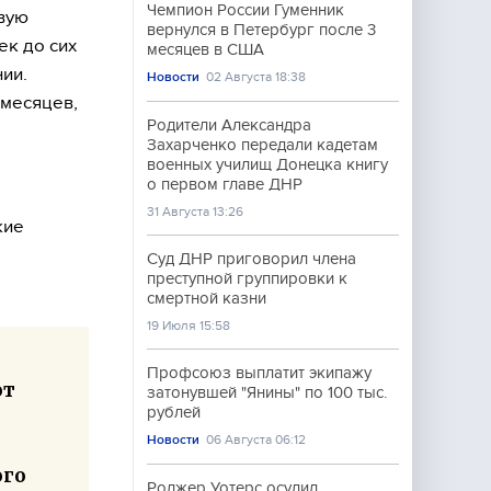
Чемпион России Гуменник
вую
вернулся в Петербург после 3
ек до сих
месяцев в США
нии.
Новости
02 Августа 18:38
 месяцев,
Родители Александра
Захарченко передали кадетам
военных училищ Донецка книгу
о первом главе ДНР
31 Августа 13:26
кие
Суд ДНР приговорил члена
преступной группировки к
смертной казни
19 Июля 15:58
Профсоюз выплатит экипажу
от
затонувшей "Янины" по 100 тыс.
рублей
Новости
06 Августа 06:12
ого
Роджер Уотерс осудил