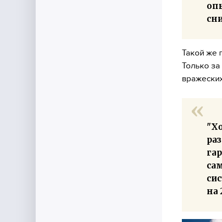
оп
сни
Такой же 
Только за
вражеских
"Хо
раз
га
сам
си
на 