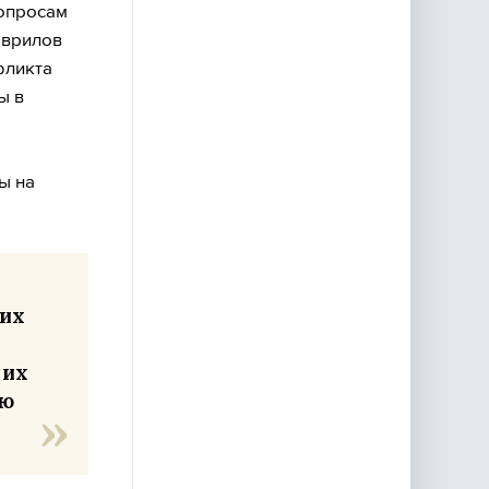
вопросам
аврилов
фликта
ы в
ы на
тих
 их
ию