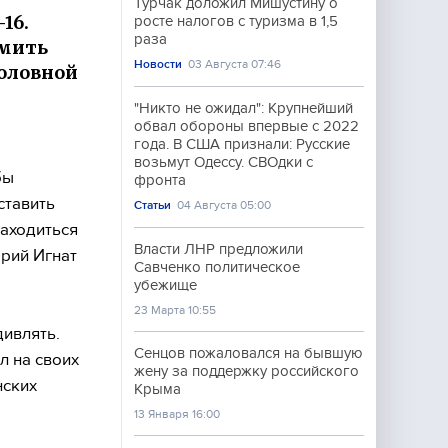
Турчак доложил Мишустину о
16.
росте налогов с туризма в 1,5
раза
омить
Новости
03 Августа 07:46
головной
"Никто не ожидал": Крупнейший
обвал обороны впервые с 2022
года. В США признали: Русские
возьмут Одессу. СВОдки с
бы
фронта
ставить
Статьи
04 Августа 05:00
находиться
Власти ЛНР предложили
рий Игнат
Савченко политическое
убежище
23 Марта 10:55
дивлять.
Сенцов пожаловался на бывшую
л на своих
жену за поддержку российского
нских
Крыма
13 Января 16:00