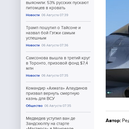
выяснили: 53% русских пускают
питомцев в кровать
Новости
06 Августа 07:39
Трамп пошутил о Тайсоне и
назвал бой Гэтжи самым
успешным
Новости
06 Августа 07:36
Самсонова вышла в третий круг
в Торонто, призовой фонд $7,4
млн
Новости
06 Августа 07:35
Командир «Ахмата» Алаудинов
призвал вернуть смертную
казнь для ВСУ
Общество
06 Августа 07:35
Медведев уступил ван де
Автор:
Ре
Зандсхюлпу на старте
«Мастерса» в Монреале