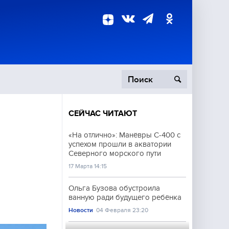
СЕЙЧАС ЧИТАЮТ
пецоперация
«На отлично»: Манёвры С-400 с
успехом прошли в акватории
роисшествия
Северного морского пути
17 Марта 14:15
Ольга Бузова обустроила
ванную ради будущего ребёнка
Новости
04 Февраля 23:20