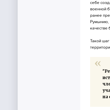
себе созд
военной б
ранее пре
Румынию, 
качестве 
Такой шаг
территори
"Р
ист
чл
уч
на