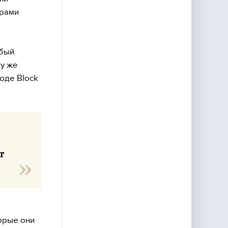
арами
абый
му же
оде Block
т
орые они