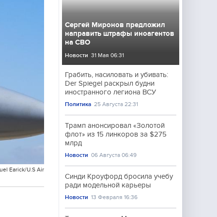
Сергей Миронов предложил
направить штрафы иноагентов
на СВО
Новости
31 Мая 06:31
Грабить, насиловать и убивать:
Der Spiegel раскрыл будни
иностранного легиона ВСУ
Политика
25 Августа 22:31
Трамп анонсировал «Золотой
флот» из 15 линкоров за $275
млрд
Новости
06 Августа 06:49
el Earick/U.S Air
Синди Кроуфорд бросила учебу
ради модельной карьеры
Новости
13 Февраля 16:36