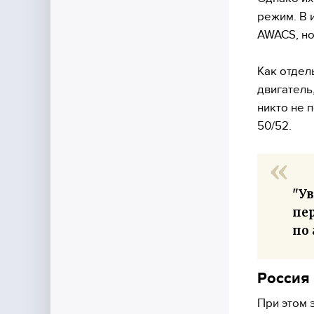
режим. В 
AWACS, но
Как отдел
двигатель
никто не 
50/52.
"У
пер
по
Россия
При этом 