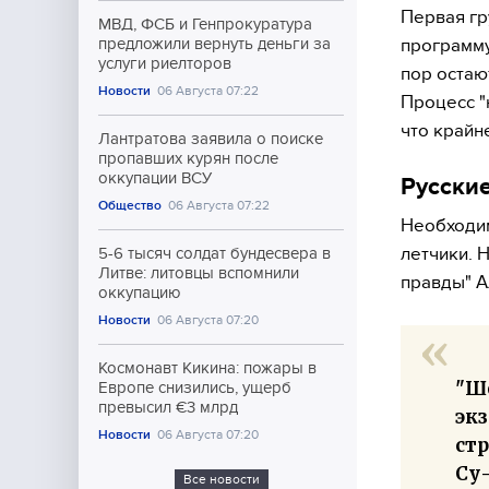
Первая гр
МВД, ФСБ и Генпрокуратура
программу
предложили вернуть деньги за
услуги риелторов
пор остаю
Новости
06 Августа 07:22
Процесс "
что крайн
Лантратова заявила о поиске
пропавших курян после
оккупации ВСУ
Русски
Общество
06 Августа 07:22
Необходим
летчики. 
5-6 тысяч солдат бундесвера в
Литве: литовцы вспомнили
правды" А
оккупацию
Новости
06 Августа 07:20
Космонавт Кикина: пожары в
"Ше
Европе снизились, ущерб
превысил €3 млрд
экз
Новости
06 Августа 07:20
стр
Су-
Все новости