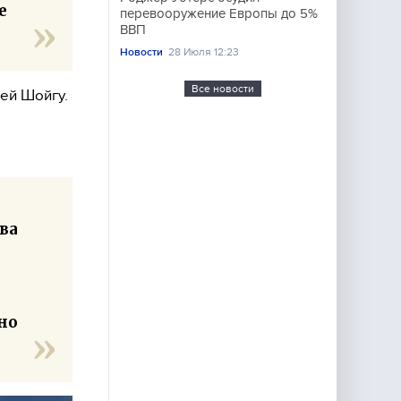
е
перевооружение Европы до 5%
ВВП
Новости
28 Июля 12:23
Все новости
ей Шойгу.
два
но