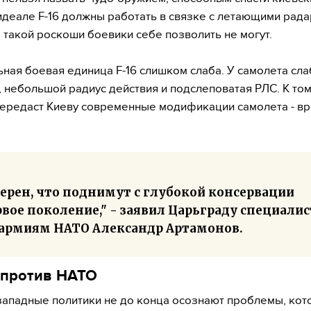
идеале F-16 должны работать в связке с летающими рад
 такой роскоши боевики себе позволить не могут.
ьная боевая единица F-16 слишком слаба. У самолета сл
, небольшой радиус действия и подслеповатая РЛС. К то
передаст Киеву современные модификации самолета - вр
верен, что поднимут с глубокой консервации
вое поколение," - заявил Царьграду специалис
 армиям НАТО Александр Артамонов.
 против НАТО
западные политики не до конца осознают проблемы, кот