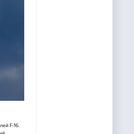
ей F-16.
ий