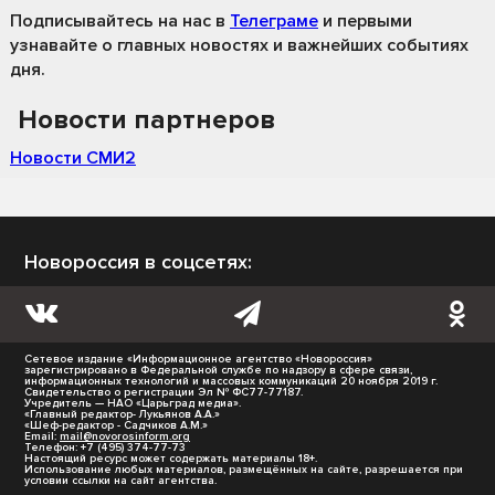
Подписывайтесь на нас
в
Телеграме
и первыми
узнавайте о главных новостях и важнейших событиях
дня.
Новости партнеров
Новости СМИ2
Новороссия в соцсетях:
Сетевое издание «Информационное агентство «Новороссия»
зарегистрировано в Федеральной службе по надзору в сфере связи,
информационных технологий и массовых коммуникаций 20 ноября 2019 г.
Свидетельство о регистрации Эл № ФС77-77187.
Учредитель — НАО «Царьград медиа».
«Главный редактор- Лукьянов А.А.»
«Шеф-редактор - Садчиков А.М.»
Email:
mail@novorosinform.org
Телефон: +7 (495) 374-77-73
Настоящий ресурс может содержать материалы 18+.
Использование любых материалов, размещённых на сайте, разрешается при
условии ссылки на сайт агентства.