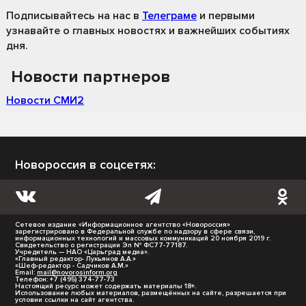
Подписывайтесь на нас
в
Телеграме
и первыми
узнавайте о главных новостях и важнейших событиях
дня.
Новости партнеров
Новости СМИ2
Новороссия в соцсетях:
Сетевое издание «Информационное агентство «Новороссия»
зарегистрировано в Федеральной службе по надзору в сфере связи,
информационных технологий и массовых коммуникаций 20 ноября 2019 г.
Свидетельство о регистрации Эл № ФС77-77187.
Учредитель — НАО «Царьград медиа».
«Главный редактор- Лукьянов А.А.»
«Шеф-редактор - Садчиков А.М.»
Email:
mail@novorosinform.org
Телефон: +7 (495) 374-77-73
Настоящий ресурс может содержать материалы 18+.
Использование любых материалов, размещённых на сайте, разрешается при
условии ссылки на сайт агентства.