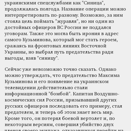
украинскими спецслужбами как "Синица",
продолжалась полгода. Название операции можно
интерпретировать по-разному. Возможно, за ним
стояла цель поймать "журавля", но ни один из
достойных офицеров ВС России не поддался
уговорам. Также это могла быть ирония в адрес
самого Кузьминова, который мог стать героем,
сражаясь на фронтовых линиях Восточной
Украины, но выбрал путь предательства ради
выгоды, взяв "синицу".
Сейчас уже невозможно точно сказать. Однако
можно утверждать, что предательство Максима
Кузьминова и его появление на украинском
телевидении действительно стали
информационной "бомбой". Капитан Воздушно-
космических сил России, призывавший других
русских офицеров последовать его примеру, стал
предателем, и теперь об этом знает весь мир.
Кроме того, он потерял боевой вертолет и, по
некоторым версиям, совершил убийство двух
членов своего экипажа, отказавшихся перейти на