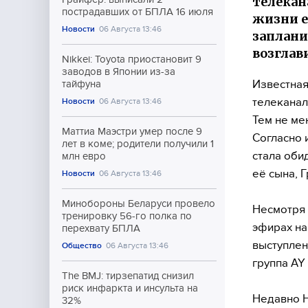
телекан
пострадавших от БПЛА 16 июля
жизни е
Новости
06 Августа 13:46
заплани
возглав
Nikkei: Toyota приостановит 9
заводов в Японии из-за
Известная
тайфуна
телеканал
Новости
06 Августа 13:46
Тем не ме
Маттиа Маэстри умер после 9
Согласно
лет в коме; родители получили 1
стала оби
млн евро
её сына, 
Новости
06 Августа 13:46
Минобороны Беларуси провело
Несмотря 
тренировку 56-го полка по
эфирах на
перехвату БПЛА
выступлен
Общество
06 Августа 13:46
группа AY
The BMJ: тирзепатид снизил
риск инфаркта и инсульта на
Недавно 
32%