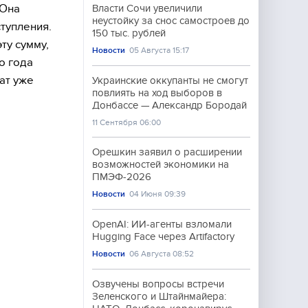
 Она
Власти Сочи увеличили
неустойку за снос самостроев до
тупления.
150 тыс. рублей
ту сумму,
Новости
05 Августа 15:17
о года
ат уже
Украинские оккупанты не смогут
повлиять на ход выборов в
Донбассе — Александр Бородай
11 Сентября 06:00
Орешкин заявил о расширении
возможностей экономики на
ПМЭФ-2026
Новости
04 Июня 09:39
OpenAI: ИИ-агенты взломали
Hugging Face через Artifactory
Новости
06 Августа 08:52
Озвучены вопросы встречи
Зеленского и Штайнмайера: