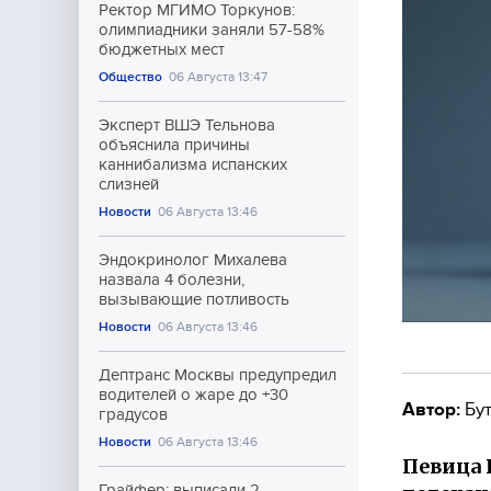
Ректор МГИМО Торкунов:
олимпиадники заняли 57-58%
бюджетных мест
Общество
06 Августа 13:47
Эксперт ВШЭ Тельнова
объяснила причины
каннибализма испанских
слизней
Новости
06 Августа 13:46
Эндокринолог Михалева
назвала 4 болезни,
вызывающие потливость
Новости
06 Августа 13:46
Дептранс Москвы предупредил
водителей о жаре до +30
Автор:
Бут
градусов
Новости
06 Августа 13:46
Певица 
Грайфер: выписали 2