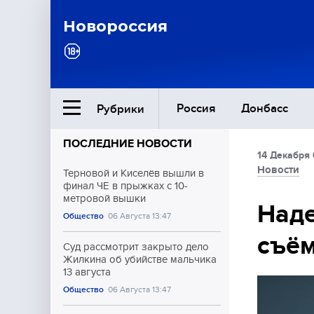
Новороссия
Россия
Донбасс
Рубрики
ПОСЛЕДНИЕ НОВОСТИ
14 Декабря 
Ближний Восток
Новости
Терновой и Киселёв вышли в
финал ЧЕ в прыжках с 10-
метровой вышки
Общество
Наде
Общество
06 Августа 13:47
съём
Культура
Суд рассмотрит закрыто дело
Жилкина об убийстве мальчика
13 августа
Общество
06 Августа 13:47