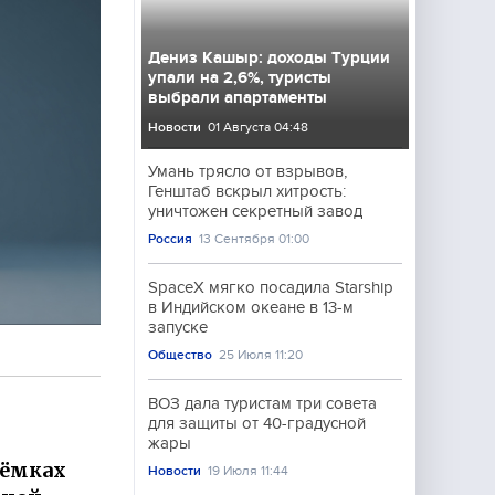
Дениз Кашыр: доходы Турции
упали на 2,6%, туристы
выбрали апартаменты
Новости
01 Августа 04:48
Умань трясло от взрывов,
Генштаб вскрыл хитрость:
уничтожен секретный завод
Россия
13 Сентября 01:00
SpaceX мягко посадила Starship
в Индийском океане в 13-м
запуске
Общество
25 Июля 11:20
ВОЗ дала туристам три совета
для защиты от 40-градусной
жары
ъёмках
Новости
19 Июля 11:44