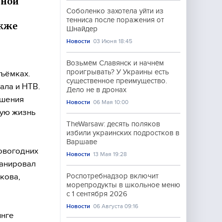
чной
Соболенко захотела уйти из
тенниса после поражения от
акже
Шнайдер
Новости
03 Июня 18:45
Возьмём Славянск и начнём
проигрывать? У Украины есть
съёмках.
существенное преимущество.
ала и НТВ.
Дело не в дронах
ешения
Новости
06 Мая 10:00
ную жизнь
TheWarsaw: десять поляков
избили украинских подростков в
Варшаве
новогодних
Новости
13 Мая 19:28
ланировал
укова,
Роспотребнадзор включит
морепродукты в школьное меню
с 1 сентября 2026
Новости
06 Августа 09:16
инге