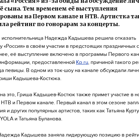
ала «Россия» из-за обиды на обсуждение ли
ё сына. Тем временем её выступления
рованы на Первом канале и НТВ. Артистка т
ила рейтинг по гонорарам за концерты.
 исполнительница Надежда Кадышева решила отказать
у «Россия» в своём участии в предстоящих праздничных 
нее, её выступление включено в программы Первого кан
 информации, предоставленной
Kp.ru
, причиной такого р
да певицы. В одном из ток-шоу на канале обсуждали лич
Гриши Кадышева-Костюка.
на это, Гриша Кадышев-Костюк также примет участие в 
 НТВ и Первом канале. Первый канал в этом сезоне зап
ия и других популярных артистов, таких как Татьяна Курт
 YOLA и Татьяна Буланова.
Надежда Кадышева заняла лидирующую позицию в рейт