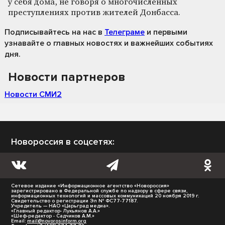
у себя дома, не говоря о многочисленных
преступлениях против жителей Донбасса.
Подписывайтесь на нас
в
Телеграме
и первыми
узнавайте о главных новостях и важнейших событиях
дня.
Новости партнеров
Новости СМИ2
Новороссия в соцсетях:
Сетевое издание «Информационное агентство «Новороссия»
зарегистрировано в Федеральной службе по надзору в сфере связи,
информационных технологий и массовых коммуникаций 20 ноября 2019 г.
Свидетельство о регистрации Эл № ФС77-77187.
Учредитель — НАО «Царьград медиа».
«Главный редактор- Лукьянов А.А.»
«Шеф-редактор - Садчиков А.М.»
Email:
mail@novorosinform.org