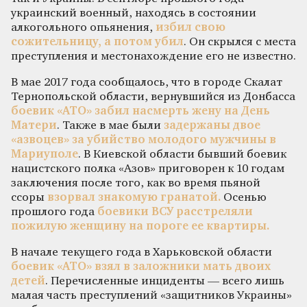
украинский военный, находясь в состоянии
алкогольного опьянения,
избил свою
сожительницу, а потом убил
. Он скрылся с места
преступления и местонахождение его не известно.
В мае 2017 года сообщалось, что в городе Скалат
Тернопольской области, вернувшийся из Донбасса
боевик «АТО» забил насмерть жену на День
Матери
. Также в мае были
задержаны двое
«азвоцев» за убийство молодого мужчины в
Мариуполе
. В Киевской области бывший боевик
нацистского полка «Азов» приговорен к 10 годам
заключения после того, как во время пьяной
ссоры
взорвал знакомую гранатой.
Осенью
прошлого года
боевики ВСУ расстреляли
пожилую женщину на пороге ее квартиры.
В начале текущего года в Харьковской области
боевик «АТО» взял в заложники мать двоих
детей
. Перечисленные инциденты — всего лишь
малая часть преступлений «защитников Украины»