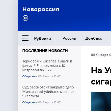
Новороссия
Россия
Донбасс
Рубрики
ПОСЛЕДНИЕ НОВОСТИ
08 Января 
Ближний Восток
Терновой и Киселёв вышли в
финал ЧЕ в прыжках с 10-
На У
метровой вышки
Общество
Общество
06 Августа 13:47
сига
Культура
Суд рассмотрит закрыто дело
Жилкина об убийстве мальчика
13 августа
Общество
06 Августа 13:47