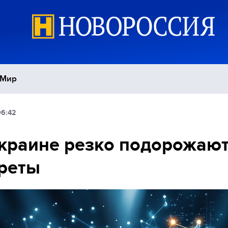
Мир
06:42
Политика
С
краине резко подорожаю
Экономика
П
реты
Спорт