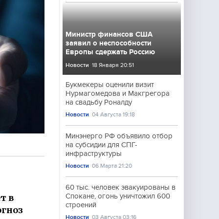
Министр финансов США
заявил о неспособности
Европы сдержать Россию
Новости
18 Января 20:51
Букмекеры оценили визит
Нурмагомедова и Макгрегора
на свадьбу Роналду
Новости
04 Августа 19:18
Минэнерго РФ объявило отбор
на субсидии для СПГ-
инфраструктуры
Новости
06 Марта 21:20
60 тыс. человек эвакуированы в
т в
Спокане, огонь уничтожил 600
строений
огноз
Новости
03 Августа 03:16