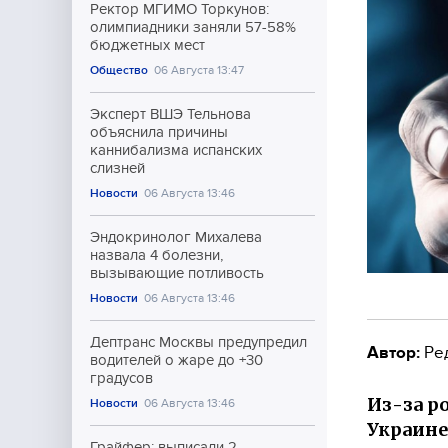
Ректор МГИМО Торкунов:
олимпиадники заняли 57-58%
бюджетных мест
Общество
06 Августа 13:47
Эксперт ВШЭ Тельнова
объяснила причины
каннибализма испанских
слизней
Новости
06 Августа 13:46
Эндокринолог Михалева
назвала 4 болезни,
вызывающие потливость
Новости
06 Августа 13:46
Дептранс Москвы предупредил
Автор:
Ре
водителей о жаре до +30
градусов
Из-за р
Новости
06 Августа 13:46
Украине 
Грайфер: выписали 2