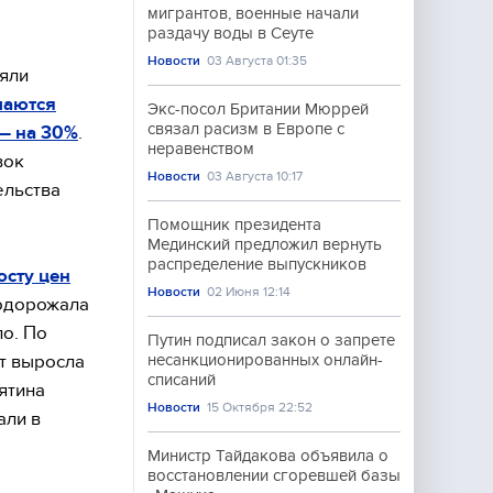
мигрантов, военные начали
раздачу воды в Сеуте
Новости
03 Августа 01:35
няли
аются
Экс-посол Британии Мюррей
связал расизм в Европе с
 — на 30%
.
неравенством
вок
Новости
03 Августа 10:17
ельства
Помощник президента
Мединский предложил вернуть
распределение выпускников
осту цен
Новости
02 Июня 12:14
подорожала
о. По
Путин подписал закон о запрете
кт выросла
несанкционированных онлайн-
списаний
рятина
Новости
15 Октября 22:52
али в
Министр Тайдакова объявила о
восстановлении сгоревшей базы