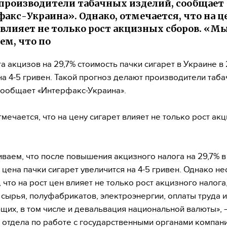
производители табачных изделий, сообщает
акс-Украина». Однако, отмечается, что на ц
 влияет не только рост акцизных сборов. «М
ем, что по
та акцизов на 29,7% стоимость пачки сигарет в Украине в 
на 4-5 гривен. Такой прогноз делают производители таб
сообщает «Интерфакс-Украина».
тмечается, что на цену сигарет влияет не только рост ак
ваем, что после повышения акцизного налога на 29,7% в
 цена пачки сигарет увеличится на 4-5 гривен. Однако н
 что на рост цен влияет не только рост акцизного налога,
 сырья, полуфабрикатов, электроэнергии, оплаты труда 
щих, в том числе и девальвация национальной валюты», 
 отдела по работе с государственными органами компан