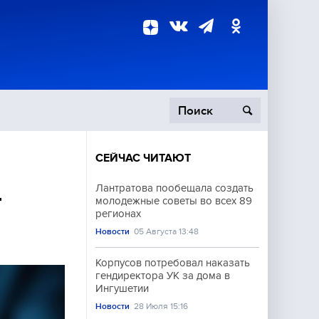
СЕЙЧАС ЧИТАЮТ
пецоперация
Лантратова пообещала создать
т
молодежные советы во всех 89
роисшествия
регионах
Новости
05 Августа 13:48
Корпусов потребовал наказать
гендиректора УК за дома в
Ингушетии
Новости
28 Июля 15:16