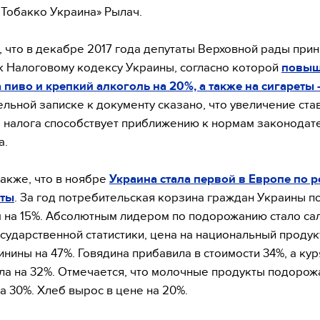
Тобакко Украина» Рылач.
 что в декабре 2017 года депутаты Верховной рады при
к Налоговому кодексу Украины, согласно которой
повыш
 пиво и крепкий алкоголь на 20%, а также на сигареты
ельной записке к документу сказано, что увеличение ста
 налога способствует приближению к нормам законодат
а.
акже, что в ноябре
Украина стала первой в Европе по р
кты
. За год потребительская корзина граждан Украины 
 на 15%. Абсолютным лидером по подорожанию стало сал
сударственной статистики, цена на национальный проду
винины на 47%. Говядина прибавила в стоимости 34%, а ку
а на 32%. Отмечается, что молочные продукты подорож
а 30%. Хлеб вырос в цене на 20%.