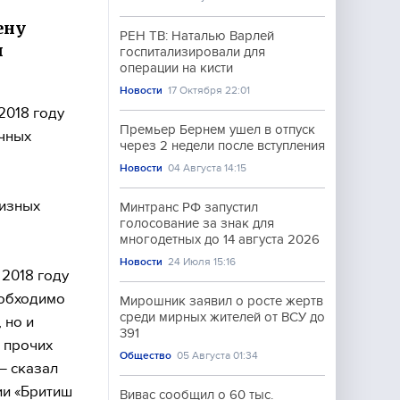
ену
РЕН ТВ: Наталью Варлей
ы
госпитализировали для
операции на кисти
Новости
17 Октября 22:01
2018 году
Премьер Бернем ушел в отпуск
ачных
через 2 недели после вступления
Новости
04 Августа 14:15
цизных
Минтранс РФ запустил
голосование за знак для
многодетных до 14 августа 2026
Новости
24 Июля 15:16
 2018 году
еобходимо
Мирошник заявил о росте жертв
среди мирных жителей от ВСУ до
 но и
391
и прочих
Общество
05 Августа 01:34
— сказал
ии «Бритиш
Вивас сообщил о 60 тыс.