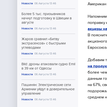
Американ 
Новости
06 Августа 13:46
Более 5 тыс. призывников
Напомним,
начнут подготовку в Швеции в
поправку 
августе
акцизы на
Новости
06 Августа 13:46
В пояснит
Жаров сравнил «Битву
акцизного
экстрасенсов» с быстрыми
Евросоюз
углеводами
Новости
06 Августа 13:46
Добавим т
Bild: дроны атаковали судно Emil
на проду
в 39 км от Одессы
более чем
Новости
06 Августа 13:46
данным го
на 67%, с
Пашинян: Электрические сети
Армении уйдут в доверительное
подорожал
управление
среднем н
Новости
06 Августа 13:46