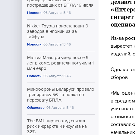
делают 
пострадавших от БПЛА 16 июля
«Интерф
Новости
06 Августа 13:46
сигарет
оценива
Nikkei: Toyota приостановит 9
заводов в Японии из-за
тайфуна
Из-за рос
Новости
06 Августа 13:46
вырастет 
изделий, 
Маттиа Маэстри умер после 9
лет в коме; родители получили 1
млн евро
Однако, о
Новости
06 Августа 13:46
сборов.
Минобороны Беларуси провело
«Мы оцени
тренировку 56-го полка по
перехвату БПЛА
в среднем
Общество
06 Августа 13:46
учитывать,
стоимость
The BMJ: тирзепатид снизил
составляю
риск инфаркта и инсульта на
начальник
32%