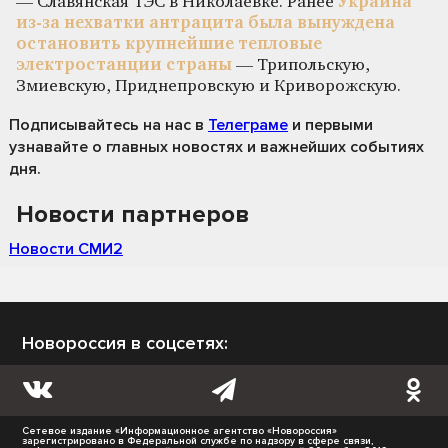
— Славянская ТЭС в Николаевке. Ранее
Украина
из-за нехватки антрацита была вынуждена
остановить крупнейшие тепловые
электростанции страны
— Трипольскую,
Змиевскую, Приднепровскую и Криворожскую.
Подписывайтесь на нас
в
Телеграме
и первыми
узнавайте о главных новостях и важнейших событиях
дня.
Новости партнеров
Новости СМИ2
Новороссия в соцсетях:
Сетевое издание «Информационное агентство «Новороссия»
зарегистрировано в Федеральной службе по надзору в сфере связи,