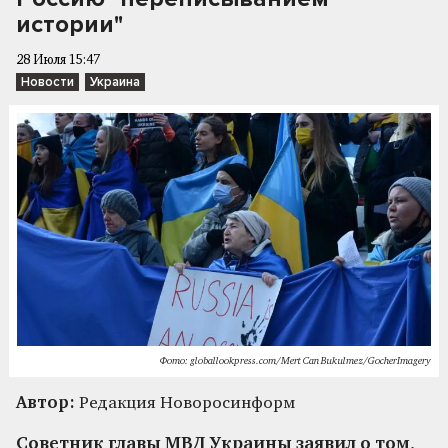
истории"
28 Июля 15:47
Новости
Украина
Фото: globallookpress.com/Mert Can Bukulmez/GocherImagery
Автор:
Редакция Новоросинформ
Советник главы МВД Украины заявил о том,