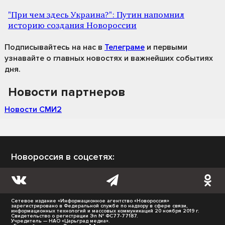
"При чем здесь Украина?": Путин напомнил
историю создания Новороссии
Подписывайтесь на нас
в
Телеграме
и первыми
узнавайте о главных новостях и важнейших событиях
дня.
Новости партнеров
Новости СМИ2
Новороссия в соцсетях:
Сетевое издание «Информационное агентство «Новороссия»
зарегистрировано в Федеральной службе по надзору в сфере связи,
информационных технологий и массовых коммуникаций 20 ноября 2019 г.
Свидетельство о регистрации Эл № ФС77-77187.
Учредитель — НАО «Царьград медиа».