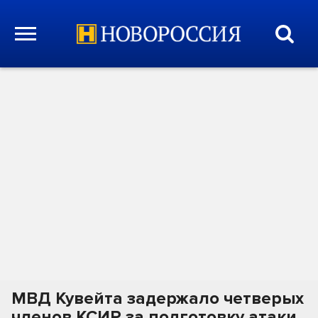
МВД Кувейта задержало четверых
членов КСИР за подготовку атаки