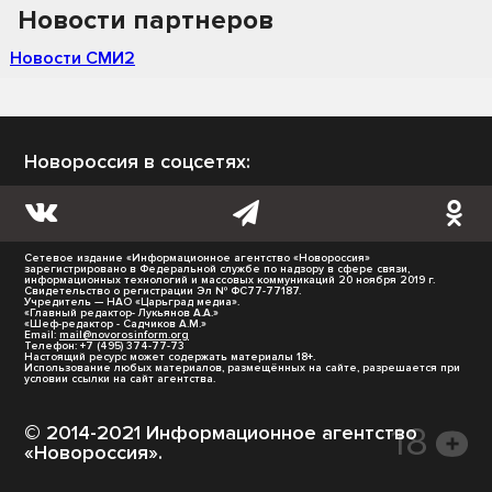
Новости партнеров
Новости СМИ2
Новороссия в соцсетях:
Сетевое издание «Информационное агентство «Новороссия»
зарегистрировано в Федеральной службе по надзору в сфере связи,
информационных технологий и массовых коммуникаций 20 ноября 2019 г.
Свидетельство о регистрации Эл № ФС77-77187.
Учредитель — НАО «Царьград медиа».
«Главный редактор- Лукьянов А.А.»
«Шеф-редактор - Садчиков А.М.»
Email:
mail@novorosinform.org
Телефон: +7 (495) 374-77-73
Настоящий ресурс может содержать материалы 18+.
Использование любых материалов, размещённых на сайте, разрешается при
условии ссылки на сайт агентства.
© 2014-2021 Информационное агентство
«Новороссия».