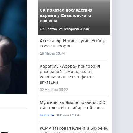
СК показал последствия
взрыва у Савеловского
вокзала
Общество
24 Февраля 04:00
Александр Нотин: Путин. Выбор
после выборов
29 Марта 05:44
Каратель «Азова» пригрозил
расправой Тимошенко за
использование его фото в
агитации
02 Ноября 05:22
Мулявин: на Ямале привили 300
тыс. оленей от сибирской язвы
Новости
31 Июля 09:04
КСИР атаковал Кувейт и Бахрейн,