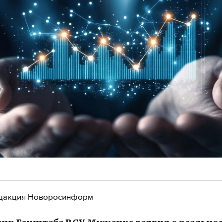
дакция Новоросинформ