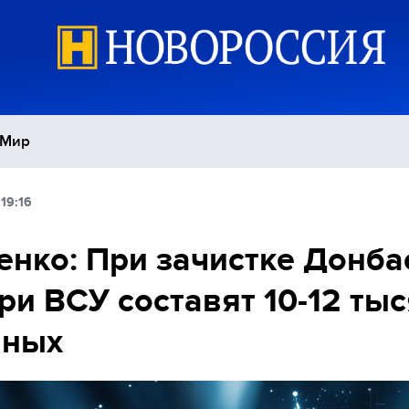
Мир
19:16
Политика
С
нко: При зачистке Донба
Экономика
П
ри ВСУ составят 10-12 ты
Спорт
нных