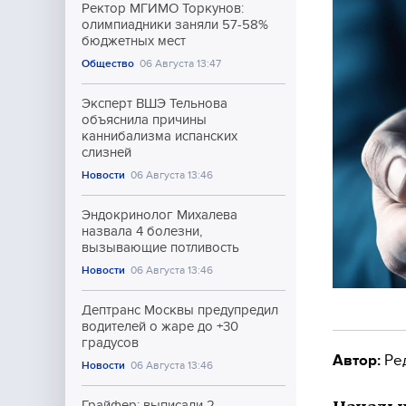
Ректор МГИМО Торкунов:
олимпиадники заняли 57-58%
бюджетных мест
Общество
06 Августа 13:47
Эксперт ВШЭ Тельнова
объяснила причины
каннибализма испанских
слизней
Новости
06 Августа 13:46
Эндокринолог Михалева
назвала 4 болезни,
вызывающие потливость
Новости
06 Августа 13:46
Дептранс Москвы предупредил
водителей о жаре до +30
градусов
Автор:
Ре
Новости
06 Августа 13:46
Грайфер: выписали 2