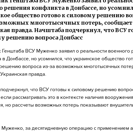
ик Генштаба ВСУ Муженко заявил о реально
о решения конфликта в Донбассе, но усомнил
кое общество готово к силовому решению во
озможных многотысячных потерь, сообщает
кая правда. Начштаба подчеркнул, что ВСУ г
у решению вопроса Донбасс
 Генштаба ВСУ Муженко заявил о реальности военного
 в Донбассе, но усомнился, что украинское общество го
решению вопроса из-за возможных многотысячных поте
Украинская правда.
подчеркнул, что ВСУ готовы к силовому решению вопро
 если рассматривать это в контексте наличия вооружения
я, но рассчеты возможных потерь показывают внушите
 Муженко, за десятидневную операцию с применением 