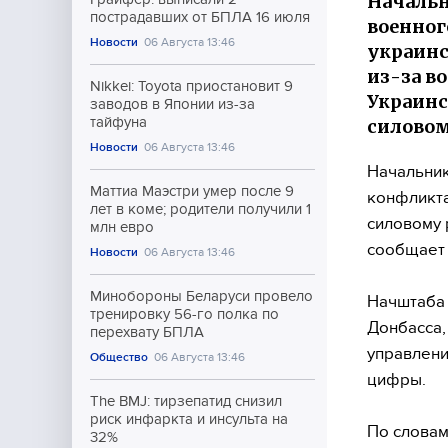
Начальн
пострадавших от БПЛА 16 июля
военног
Новости
06 Августа 13:46
украинс
из-за в
Nikkei: Toyota приостановит 9
Украинс
заводов в Японии из-за
тайфуна
силовом
Новости
06 Августа 13:46
Начальник
Маттиа Маэстри умер после 9
конфликта
лет в коме; родители получили 1
силовому 
млн евро
сообщает 
Новости
06 Августа 13:46
Минобороны Беларуси провело
Начштаба 
тренировку 56-го полка по
Донбасса,
перехвату БПЛА
управлени
Общество
06 Августа 13:46
цифры.
The BMJ: тирзепатид снизил
риск инфаркта и инсульта на
По словам
32%