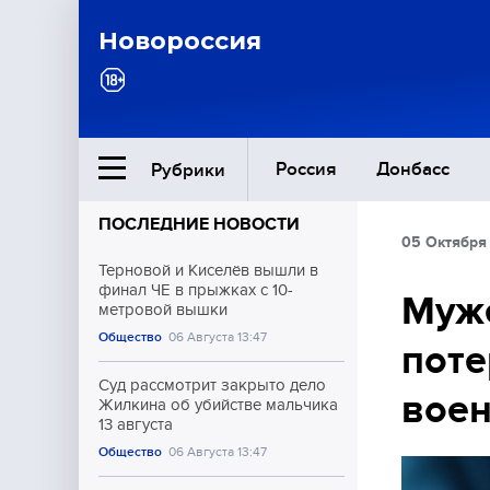
Новороссия
Россия
Донбасс
Рубрики
ПОСЛЕДНИЕ НОВОСТИ
05 Октября 
Ближний Восток
Терновой и Киселёв вышли в
финал ЧЕ в прыжках с 10-
Муже
метровой вышки
Общество
Общество
06 Августа 13:47
поте
Культура
Суд рассмотрит закрыто дело
вое
Жилкина об убийстве мальчика
13 августа
Общество
06 Августа 13:47