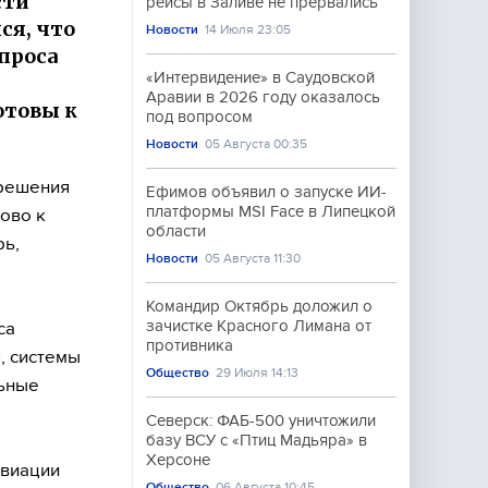
сти
рейсы в Заливе не прервались
ся, что
Новости
14 Июля 23:05
проса
«Интервидение» в Саудовской
Аравии в 2026 году оказалось
отовы к
под вопросом
Новости
05 Августа 00:35
 решения
Ефимов объявил о запуске ИИ-
платформы MSI Face в Липецкой
тово к
области
рь,
Новости
05 Августа 11:30
Командир Октябрь доложил о
зачистке Красного Лимана от
са
противника
, системы
Общество
29 Июля 14:13
льные
Северск: ФАБ-500 уничтожили
базу ВСУ с «Птиц Мадьяра» в
Херсоне
авиации
Общество
06 Августа 10:45