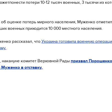
ожетпонести потери 10-12 тысяч военных, 3 тысячи из ко
.
 об оценке потерь мирного населения, Муженко отметил,
ших военных приходится 10 000 местного населения.
енко рассказал, что
Украина готовила военную операци
ыму.
 накануне комитет Верховной Рады
призвал Порошенк
 Муженко в отставку.