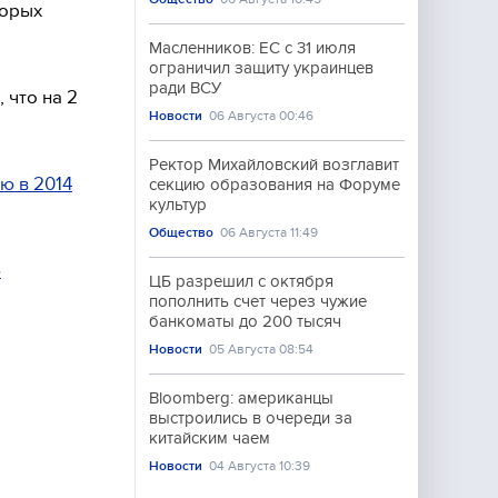
торых
Масленников: ЕС с 31 июля
ограничил защиту украинцев
ради ВСУ
 что на 2
Новости
06 Августа 00:46
Ректор Михайловский возглавит
ю в 2014
секцию образования на Форуме
культур
Общество
06 Августа 11:49
о
ЦБ разрешил с октября
пополнить счет через чужие
банкоматы до 200 тысяч
Новости
05 Августа 08:54
Bloomberg: американцы
выстроились в очереди за
китайским чаем
Новости
04 Августа 10:39