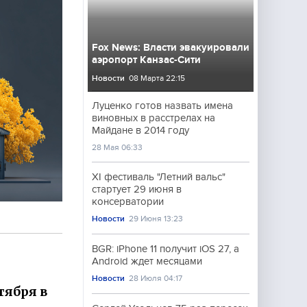
Fox News: Власти эвакуировали
аэропорт Канзас-Сити
Новости
08 Марта 22:15
Луценко готов назвать имена
виновных в расстрелах на
Майдане в 2014 году
28 Мая 06:33
XI фестиваль "Летний вальс"
стартует 29 июня в
консерватории
Новости
29 Июня 13:23
BGR: iPhone 11 получит iOS 27, а
Android ждет месяцами
Новости
28 Июля 04:17
тября в