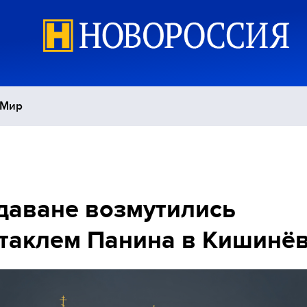
Мир
Политика
С
Экономика
П
аване возмутились
таклем Панина в Кишинё
Спорт