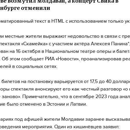
е возмутил молдаван, а концерт Свика в
нбурге отменили
матированный текст в HTML с использованием только у
и местные жители выражают недовольство в связи с пр
пектакля «Скамейка» с участием актёра Алексея Панина*
ван на 16 октября в Национальном театре оперы и балет
 Об этом сообщает РИА «Новости», проанализировав ре
елей в социальных сетях.
 билетов на постановку варьируется от 17,5 до 40 доллар
оры спектакля анонсируют его как честный разговор «о
ё заново». Примечательно, что в сентябре 2023 года ана
ие было отменено в Эстонии и Латвии.
тариях под афишей жители Молдавии заранее высказыв
оведения мероприятия. Один из кишинёвцев заявил: