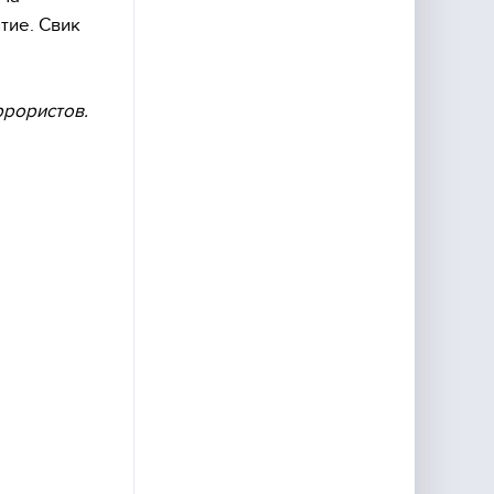
тие. Свик
ррористов.