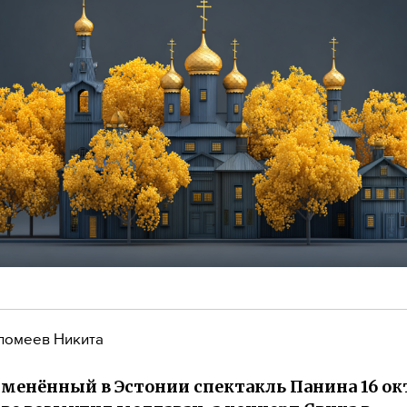
ломеев Никита
тменённый в Эстонии спектакль Панина 16 ок