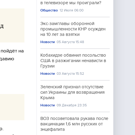
в телевизоре мы проиграли?
Общество
12 Июля 06:00
Экс-замглавы оборонной
од
промышленности КНР осужден
на 10 лет за взятки
Новости
05 Августа 15:48
 пойдёт на
Кобахидзе обвинил посольство
лдавию
США в разжигании ненависти в
Грузии
Новости
03 Августа 15:52
Зеленский признал отсутствие
сил Украины для возвращения
Крыма
Новости
09 Декабря 23:35
.
ВОЗ посоветовала рукава после
вакцинации 1,6 млн русских от
р.
энцефалита