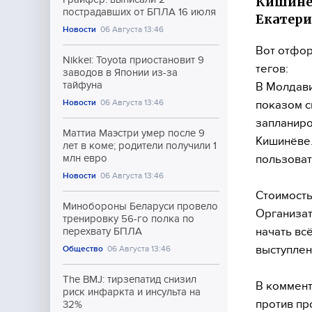
Кишинёв
пострадавших от БПЛА 16 июля
Екатери
Новости
06 Августа 13:46
Вот отфор
Nikkei: Toyota приостановит 9
тегов:
заводов в Японии из-за
тайфуна
В Молдави
Новости
06 Августа 13:46
показом с
запланиро
Маттиа Маэстри умер после 9
Кишинёве.
лет в коме; родители получили 1
пользоват
млн евро
Новости
06 Августа 13:46
Стоимость
Минобороны Беларуси провело
Организат
тренировку 56-го полка по
начать вс
перехвату БПЛА
выступлен
Общество
06 Августа 13:46
The BMJ: тирзепатид снизил
В коммен
риск инфаркта и инсульта на
против пр
32%