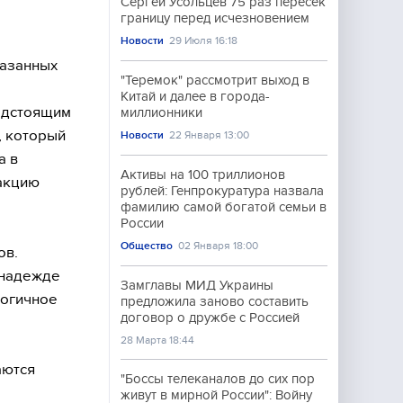
Сергей Усольцев 75 раз пересек
границу перед исчезновением
Новости
29 Июля 16:18
казанных
"Теремок" рассмотрит выход в
Китай и далее в города-
едстоящим
миллионники
, который
Новости
22 Января 13:00
а в
Активы на 100 триллионов
акцию
рублей: Генпрокуратура назвала
фамилию самой богатой семьи в
России
Общество
02 Января 18:00
ов.
 надежде
Замглавы МИД Украины
логичное
предложила заново составить
договор о дружбе с Россией
28 Марта 18:44
аются
"Боссы телеканалов до сих пор
живут в мирной России": Войну