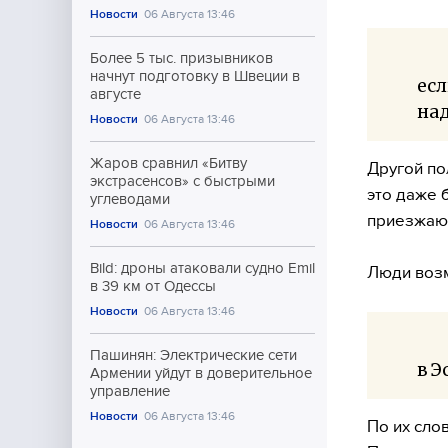
Новости
06 Августа 13:46
Более 5 тыс. призывников
начнут подготовку в Швеции в
есл
августе
над
Новости
06 Августа 13:46
Жаров сравнил «Битву
Другой по
экстрасенсов» с быстрыми
это даже 
углеводами
приезжают
Новости
06 Августа 13:46
Bild: дроны атаковали судно Emil
Люди воз
в 39 км от Одессы
Новости
06 Августа 13:46
Пашинян: Электрические сети
в Э
Армении уйдут в доверительное
управление
Новости
06 Августа 13:46
По их сло