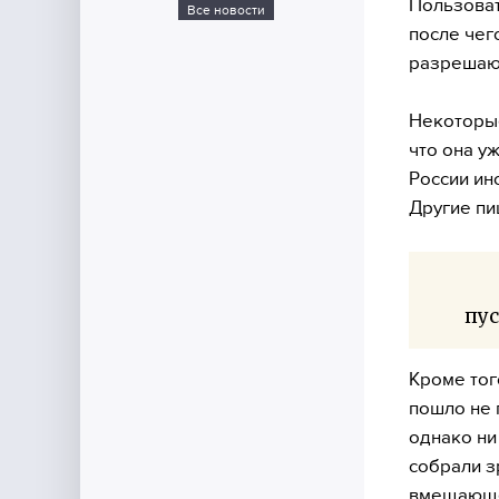
Пользоват
Все новости
после чег
разрешают
Некоторые
что она у
России ин
Другие пи
пус
Кроме тог
пошло не 
однако ни
собрали з
вмещающем