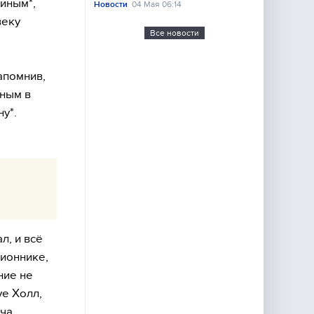
ниным*,
Новости
04 Мая 06:14
веку
Все новости
апомнив,
нным в
у*.
л, и всё
лионнике,
ние не
ve Холл,
яча