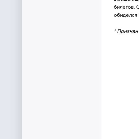
билетов. 
обиделся н
* Признан