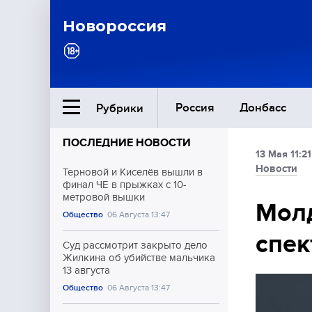
Новороссия
Россия
Донбасс
Рубрики
ПОСЛЕДНИЕ НОВОСТИ
13 Мая 11:21
Ближний Восток
Новости
Терновой и Киселёв вышли в
финал ЧЕ в прыжках с 10-
метровой вышки
Общество
Молд
Общество
06 Августа 13:47
спек
Культура
Суд рассмотрит закрыто дело
Жилкина об убийстве мальчика
13 августа
Общество
06 Августа 13:47