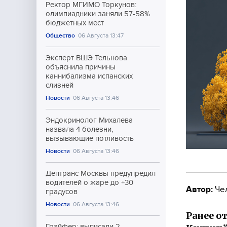
Ректор МГИМО Торкунов:
олимпиадники заняли 57-58%
бюджетных мест
Общество
06 Августа 13:47
Эксперт ВШЭ Тельнова
объяснила причины
каннибализма испанских
слизней
Новости
06 Августа 13:46
Эндокринолог Михалева
назвала 4 болезни,
вызывающие потливость
Новости
06 Августа 13:46
Дептранс Москвы предупредил
водителей о жаре до +30
Автор:
Че
градусов
Новости
06 Августа 13:46
Ранее о
Грайфер: выписали 2