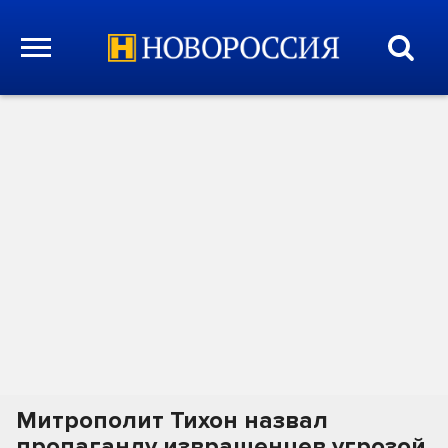
Митрополит Тихон назвал
пропаганду извращенцев угрозой