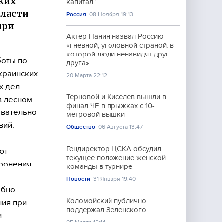
ких
капитал"
бласти
Россия
08 Ноября 19:13
при
Актер Панин назвал Россию
«гневной, уголовной страной, в
которой люди ненавидят друг
боты по
друга»
украинских
20 Марта 22:12
х дел
Терновой и Киселёв вышли в
в лесном
финал ЧЕ в прыжках с 10-
овательно
метровой вышки
вий.
Общество
06 Августа 13:47
Гендиректор ЦСКА обсудил
ют
текущее положение женской
оронения
команды в турнире
Новости
31 Января 19:40
ебно-
Коломойский публично
ния при
поддержал Зеленского
.