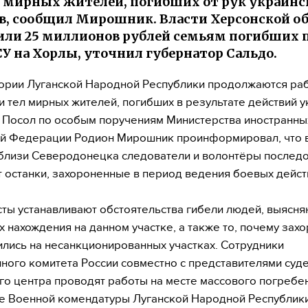
 мирных жителей, погибших от рук украинс
в, сообщил Мирошник. Власти Херсонской о
ли 25 миллионов рублей семьям погибших 
СУ на Хорлы, уточнил губернатор Сальдо.
ории Луганской Народной Республики продолжаются ра
и тел мирных жителей, погибших в результате действий 
 Посол по особым поручениям Министерства иностранны
й Федерации Родион Мирошник проинформировал, что 
близи Северодонецка следователи и волонтёры послед
 останки, захороненные в период ведения боевых дейст
ты устанавливают обстоятельства гибели людей, выясня
х нахождения на данном участке, а также то, почему зах
лись на несанкционированных участках. Сотрудники
ного комитета России совместно с представителями суд
го центра проводят работы на месте массового погребе
 Военной комендатуры Луганской Народной Республики