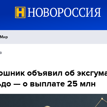
Мир
29
Политика
С
Экономика
П
шник объявил об эксгум
до — о выплате 25 млн
Спорт