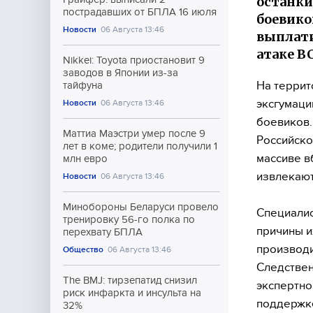
останки
пострадавших от БПЛА 16 июля
боевико
Новости
06 Августа 13:46
выплати
атаке В
Nikkei: Toyota приостановит 9
заводов в Японии из-за
На террит
тайфуна
эксгумаци
Новости
06 Августа 13:46
боевиков.
Маттиа Маэстри умер после 9
Российско
лет в коме; родители получили 1
массиве в
млн евро
извлекают
Новости
06 Августа 13:46
Минобороны Беларуси провело
Специалис
тренировку 56-го полка по
причины и
перехвату БПЛА
производи
Общество
06 Августа 13:46
Следствен
The BMJ: тирзепатид снизил
экспертно
риск инфаркта и инсульта на
поддержке
32%