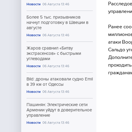
Расследов
Новости
06 Августа 13:46
управлени
Более 5 тыс. призывников
начнут подготовку в Швеции в
Ранее соо
августе
миллионов
Новости
06 Августа 13:46
атаки Воо
Жаров сравнил «Битву
Сальдо ут
экстрасенсов» с быстрыми
Дополните
углеводами
проходить
Новости
06 Августа 13:46
гражданам
Bild: дроны атаковали судно Emil
в 39 км от Одессы
Новости
06 Августа 13:46
Пашинян: Электрические сети
Армении уйдут в доверительное
управление
Новости
06 Августа 13:46