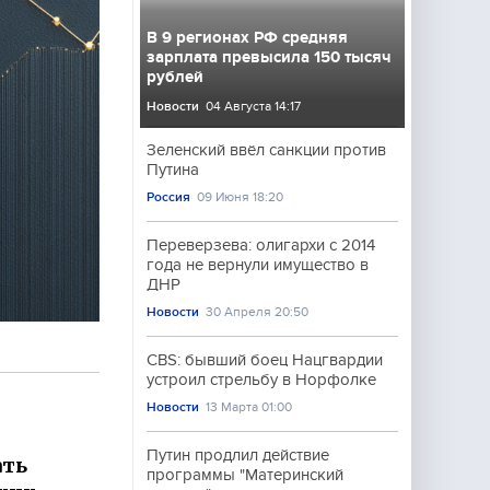
В 9 регионах РФ средняя
зарплата превысила 150 тысяч
рублей
Новости
04 Августа 14:17
Зеленский ввёл санкции против
Путина
Россия
09 Июня 18:20
Переверзева: олигархи с 2014
года не вернули имущество в
ДНР
Новости
30 Апреля 20:50
CBS: бывший боец Нацгвардии
устроил стрельбу в Норфолке
Новости
13 Марта 01:00
Путин продлил действие
ать
программы "Материнский