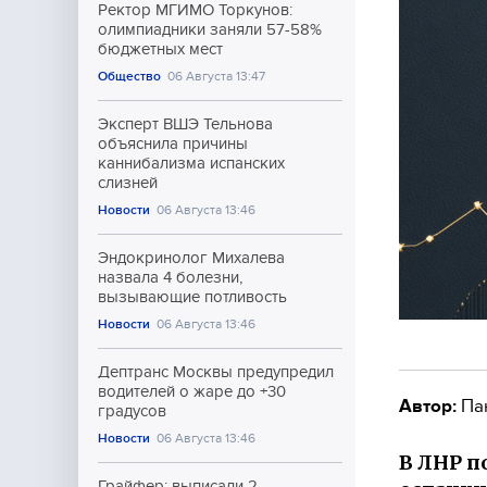
Ректор МГИМО Торкунов:
олимпиадники заняли 57-58%
бюджетных мест
Общество
06 Августа 13:47
Эксперт ВШЭ Тельнова
объяснила причины
каннибализма испанских
слизней
Новости
06 Августа 13:46
Эндокринолог Михалева
назвала 4 болезни,
вызывающие потливость
Новости
06 Августа 13:46
Дептранс Москвы предупредил
водителей о жаре до +30
Автор:
Па
градусов
Новости
06 Августа 13:46
В ЛНР п
Грайфер: выписали 2