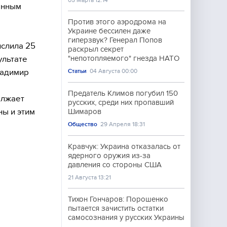
05 Марта 12:14
енным
Против этого аэродрома на
Украине бессилен даже
гиперзвук? Генерал Попов
ислила 25
раскрыл секрет
ультате
"непотопляемого" гнезда НАТО
ладимир
Статьи
04 Августа 00:00
Предатель Климов погубил 150
олжает
русских, среди них пропавший
ы и этим
Шимаров
Общество
29 Апреля 18:31
Кравчук: Украина отказалась от
ядерного оружия из-за
давления со стороны США
21 Августа 13:21
Тихон Гончаров: Порошенко
пытается зачистить остатки
самосознания у русских Украины