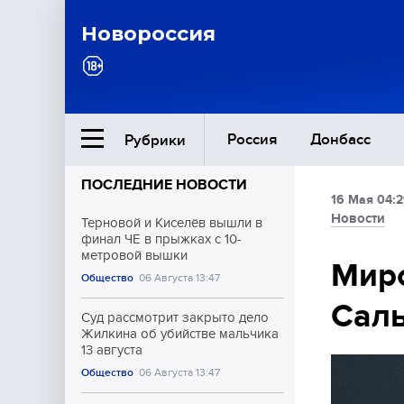
Новороссия
Россия
Донбасс
Рубрики
ПОСЛЕДНИЕ НОВОСТИ
16 Мая 04:
Ближний Восток
Новости
Терновой и Киселёв вышли в
финал ЧЕ в прыжках с 10-
метровой вышки
Общество
Миро
Общество
06 Августа 13:47
Саль
Культура
Суд рассмотрит закрыто дело
Жилкина об убийстве мальчика
13 августа
Общество
06 Августа 13:47