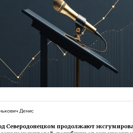
нькович Денис
од Северодонецком продолжают эксгумиров