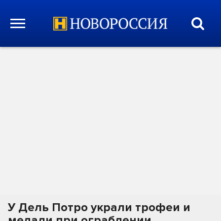
У Дель Потро украли трофеи и
медали при ограблении