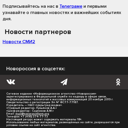
Подписывайтесь на нас
в
Телеграме
и первыми
узнавайте о главных новостях и важнейших событиях
дня.
Новости партнеров
Новости СМИ2
Новороссия в соцсетях:
Сетевое издание «Информационное агентство «Новороссия»
зарегистрировано в Федеральной службе по надзору в сфере связи,
информационных технологий и массовых коммуникаций 20 ноября 2019 г.
Свидетельство о регистрации Эл № ФС77-77187.
Учредитель — НАО «Царьград медиа».
«Главный редактор- Лукьянов А.А.»
«Шеф-редактор - Садчиков А.М.»
Email:
mail@novorosinform.org
Телефон: +7 (495) 374-77-73
Настоящий ресурс может содержать материалы 18+.
Использование любых материалов, размещённых на сайте, разрешается при
условии ссылки на сайт агентства.