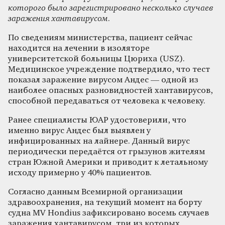
которого было зарегистрировано несколько случаев
заражения хантавирусом
.
По сведениям министерства, пациент сейчас
находится на лечении в изоляторе
университетской больницы Цюриха (USZ).
Медицинское учреждение подтвердило, что тест
показал заражение вирусом Андес — одной из
наиболее опасных разновидностей хантавирусов,
способной передаваться от человека к человеку.
Ранее специалисты ЮАР удостоверили, что
именно вирус Андес был выявлен у
инфицированных на лайнере. Данный вирус
периодически передаётся от грызунов жителям
стран Южной Америки и приводит к летальному
исходу примерно у 40% пациентов.
Согласно данным Всемирной организации
здравоохранения, на текущий момент на борту
судна MV Hondius зафиксировано восемь случаев
заражения хантавирусом, три из которых