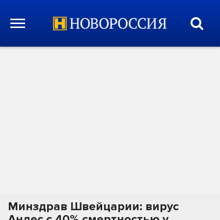
Минздрав Швейцарии: вирус
Андес с 40% смертностью у