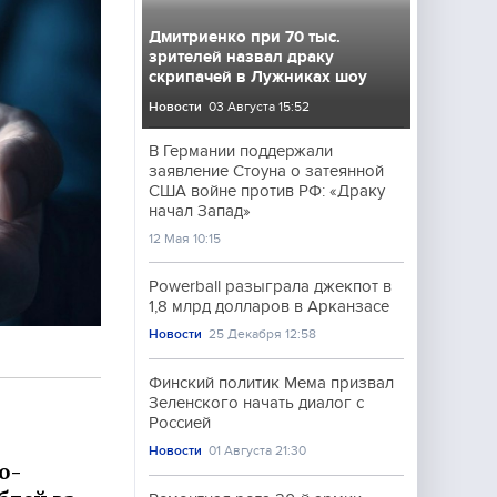
Дмитриенко при 70 тыс.
зрителей назвал драку
скрипачей в Лужниках шоу
Новости
03 Августа 15:52
В Германии поддержали
заявление Стоуна о затеянной
США войне против РФ: «Драку
начал Запад»
12 Мая 10:15
Powerball разыграла джекпот в
1,8 млрд долларов в Арканзасе
Новости
25 Декабря 12:58
Финский политик Мема призвал
Зеленского начать диалог с
Россией
Новости
01 Августа 21:30
о-