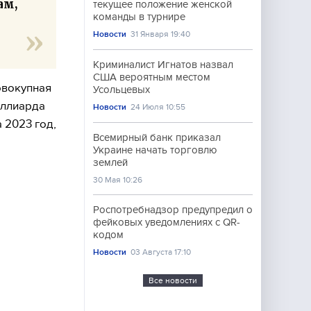
ам,
текущее положение женской
команды в турнире
х
Новости
31 Января 19:40
Криминалист Игнатов назвал
США вероятным местом
овокупная
Усольцевых
иллиарда
Новости
24 Июля 10:55
 2023 год,
Всемирный банк приказал
Украине начать торговлю
землей
30 Мая 10:26
Роспотребнадзор предупредил о
фейковых уведомлениях с QR-
кодом
Новости
03 Августа 17:10
Все новости