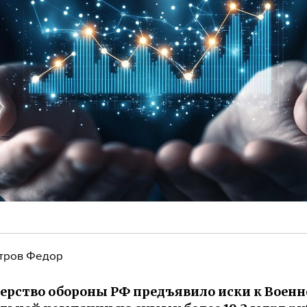
тров Федор
рство обороны РФ предъявило иски к Военн