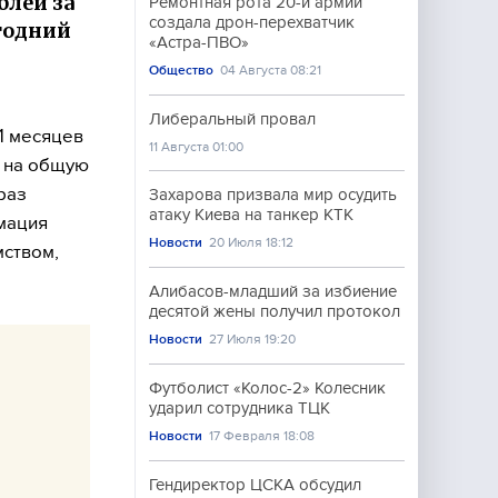
блей за
Ремонтная рота 20-й армии
создала дрон-перехватчик
огодний
«Астра-ПВО»
Общество
04 Августа 08:21
Либеральный провал
1 месяцев
11 Августа 01:00
) на общую
раз
Захарова призвала мир осудить
атаку Киева на танкер КТК
мация
Новости
20 Июля 18:12
мством,
Алибасов-младший за избиение
десятой жены получил протокол
Новости
27 Июля 19:20
Футболист «Колос-2» Колесник
ударил сотрудника ТЦК
Новости
17 Февраля 18:08
Гендиректор ЦСКА обсудил