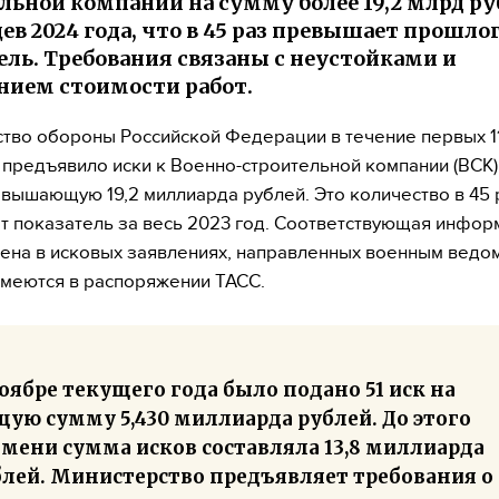
льной компании на сумму более 19,2 млрд ру
цев 2024 года, что в 45 раз превышает прошл
ель. Требования связаны с неустойками и
ием стоимости работ.
тво обороны Российской Федерации в течение первых 1
 предъявило иски к Военно-строительной компании (ВСК
евышающую 19,2 миллиарда рублей. Это количество в 45 
 показатель за весь 2023 год. Соответствующая инфор
ена в исковых заявлениях, направленных военным ведо
меются в распоряжении ТАСС.
оябре текущего года было подано 51 иск на
ую сумму 5,430 миллиарда рублей. До этого
емени сумма исков составляла 13,8 миллиарда
блей. Министерство предъявляет требования о