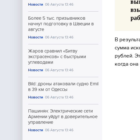
вы
Новости
06 Августа 13:46
вз
ра
Более 5 тыс. призывников
начнут подготовку в Швеции в
августе
Новости
06 Августа 13:46
В результ
сумма иск
Жаров сравнил «Битву
рублей. Э
экстрасенсов» с быстрыми
углеводами
когда она
Новости
06 Августа 13:46
Bild: дроны атаковали судно Emil
в 39 км от Одессы
Новости
06 Августа 13:46
Пашинян: Электрические сети
Армении уйдут в доверительное
управление
Новости
06 Августа 13:46