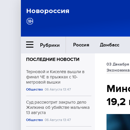
Новороссия
Россия
Донбасс
Рубрики
ПОСЛЕДНИЕ НОВОСТИ
03 Декабря
Ближний Восток
Экономика
Терновой и Киселёв вышли в
финал ЧЕ в прыжках с 10-
метровой вышки
Общество
Мино
Общество
06 Августа 13:47
19,2
Культура
Суд рассмотрит закрыто дело
Жилкина об убийстве мальчика
13 августа
Общество
06 Августа 13:47