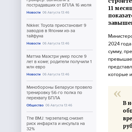
строите
пострадавших от БПЛА 16 июля
11 меся
Новости
06 Августа 13:46
показат
завышен
Nikkei: Toyota приостановит 9
заводов в Японии из-за
Министерс
тайфуна
2024 года
Новости
06 Августа 13:46
сумму, пр
Маттиа Маэстри умер после 9
превышает
лет в коме; родители получили 1
представл
млн евро
которые и
Новости
06 Августа 13:46
Минобороны Беларуси провело
тренировку 56-го полка по
перехвату БПЛА
В н
Общество
06 Августа 13:46
общ
вр
The BMJ: тирзепатид снизил
риск инфаркта и инсульта на
ру
32%