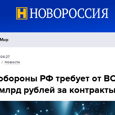
Мир
 04:27
Политика
С
/
Новости
Экономика
П
бороны РФ требует от В
 млрд рублей за контракт
Спорт