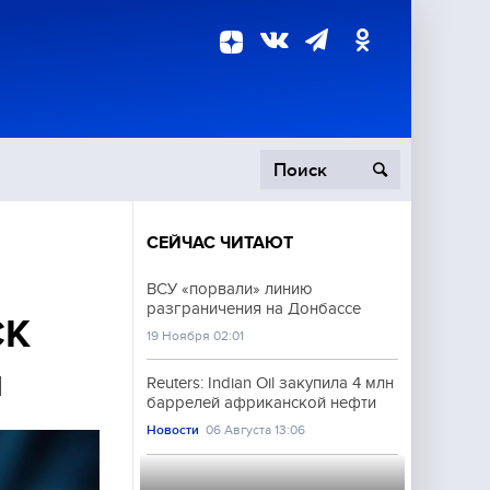
СЕЙЧАС ЧИТАЮТ
пецоперация
ВСУ «порвали» линию
разграничения на Донбассе
роисшествия
СК
19 Ноября 02:01
ы
Reuters: Indian Oil закупила 4 млн
баррелей африканской нефти
Новости
06 Августа 13:06