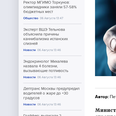
Ректор МГИМО Торкунов:
олимпиадники заняли 57-58%
бюджетных мест
Общество
06 Августа 13:47
Эксперт ВШЭ Тельнова
объяснила причины
каннибализма испанских
слизней
Новости
06 Августа 13:46
Эндокринолог Михалева
назвала 4 болезни,
вызывающие потливость
Новости
06 Августа 13:46
Дептранс Москвы предупредил
водителей о жаре до +30
Автор:
Пе
градусов
Новости
06 Августа 13:46
Министе
Грайфер: выписали 2