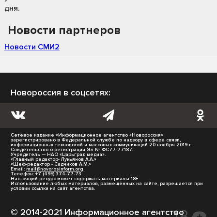
дня.
Новости партнеров
Новости СМИ2
Новороссия в соцсетях:
Сетевое издание «Информационное агентство «Новороссия»
зарегистрировано в Федеральной службе по надзору в сфере связи,
информационных технологий и массовых коммуникаций 20 ноября 2019 г.
Свидетельство о регистрации Эл № ФС77-77187.
Учредитель — НАО «Царьград медиа».
«Главный редактор- Лукьянов А.А.»
«Шеф-редактор - Садчиков А.М.»
Email:
mail@novorosinform.org
Телефон: +7 (495) 374-77-73
Настоящий ресурс может содержать материалы 18+.
Использование любых материалов, размещённых на сайте, разрешается при
условии ссылки на сайт агентства.
© 2014-2021 Информационное агентство