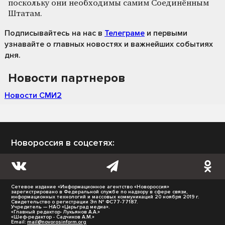
поскольку они необходимы самим Соединённым
Штатам.
Подписывайтесь на нас
в
Телеграме
и первыми
узнавайте о главных новостях и важнейших событиях
дня.
Новости партнеров
Новости СМИ2
Новороссия в соцсетях:
Сетевое издание «Информационное агентство «Новороссия»
зарегистрировано в Федеральной службе по надзору в сфере связи,
информационных технологий и массовых коммуникаций 20 ноября 2019 г.
Свидетельство о регистрации Эл № ФС77-77187.
Учредитель — НАО «Царьград медиа».
«Главный редактор- Лукьянов А.А.»
«Шеф-редактор - Садчиков А.М.»
Email:
mail@novorosinform.org