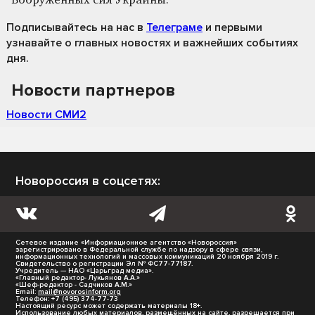
Вооруженных сил Украины.
Подписывайтесь на нас
в
Телеграме
и первыми
узнавайте о главных новостях и важнейших событиях
дня.
Новости партнеров
Новости СМИ2
Новороссия в соцсетях:
Сетевое издание «Информационное агентство «Новороссия»
зарегистрировано в Федеральной службе по надзору в сфере связи,
информационных технологий и массовых коммуникаций 20 ноября 2019 г.
Свидетельство о регистрации Эл № ФС77-77187.
Учредитель — НАО «Царьград медиа».
«Главный редактор- Лукьянов А.А.»
«Шеф-редактор - Садчиков А.М.»
Email:
mail@novorosinform.org
Телефон: +7 (495) 374-77-73
Настоящий ресурс может содержать материалы 18+.
Использование любых материалов, размещённых на сайте, разрешается при