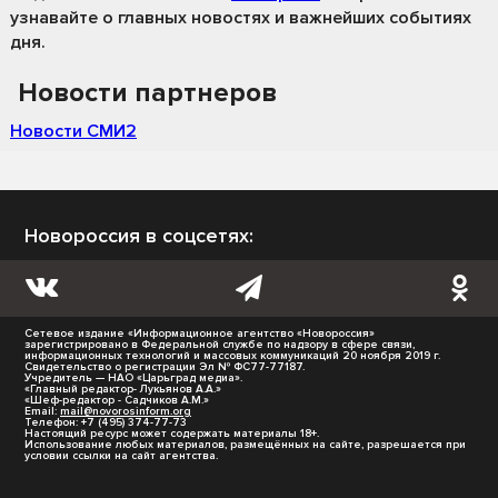
узнавайте о главных новостях и важнейших событиях
дня.
Новости партнеров
Новости СМИ2
Новороссия в соцсетях:
Сетевое издание «Информационное агентство «Новороссия»
зарегистрировано в Федеральной службе по надзору в сфере связи,
информационных технологий и массовых коммуникаций 20 ноября 2019 г.
Свидетельство о регистрации Эл № ФС77-77187.
Учредитель — НАО «Царьград медиа».
«Главный редактор- Лукьянов А.А.»
«Шеф-редактор - Садчиков А.М.»
Email:
mail@novorosinform.org
Телефон: +7 (495) 374-77-73
Настоящий ресурс может содержать материалы 18+.
Использование любых материалов, размещённых на сайте, разрешается при
условии ссылки на сайт агентства.