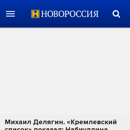
Михаил Делягин. «Кремлевский
список» показал: Набиуллина,