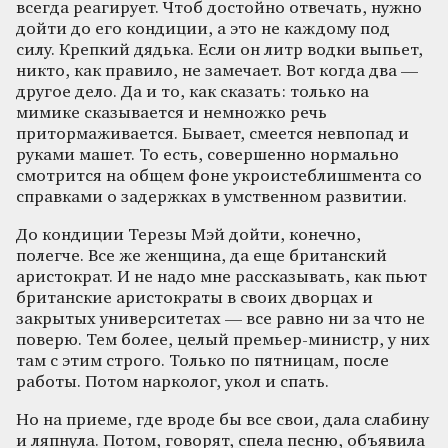
всегда реагирует. Чтоб достойно отвечать, нужно
дойти до его кондиции, а это не каждому под
силу. Крепкий дядька. Если он литр водки выпьет,
никто, как правило, не замечает. Вот когда два —
другое дело. Да и то, как сказать: только на
мимике сказывается и немножко речь
притормаживается. Бывает, смеется невпопад и
руками машет. То есть, совершенно нормально
смотрится на общем фоне укроистеблишмента со
справками о задержках в умственном развитии.
До кондиции Терезы Мэй дойти, конечно,
полегче. Все же женщина, да еще британский
аристократ. И не надо мне рассказывать, как пьют
британские аристократы в своих дворцах и
закрытых университетах — все равно ни за что не
поверю. Тем более, целый премьер-министр, у них
там с этим строго. Только по пятницам, после
работы. Потом нарколог, укол и спать.
Но на приеме, где вроде бы все свои, дала слабину
и ляпнула. Потом, говорят, спела песню, объявила