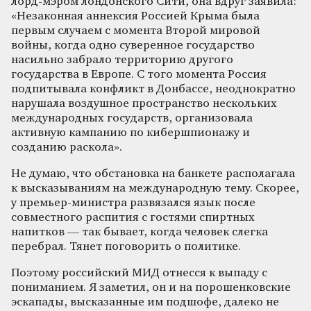
лорд-мэром лондонского Сити, она вдруг заявила:
«Незаконная аннексия Россией Крыма была
первым случаем с момента Второй мировой
войны, когда одно суверенное государство
насильно забрало территорию другого
государства в Европе. С того момента Россия
подпитывала конфликт в Донбассе, неоднократно
нарушала воздушное пространство нескольких
международных государств, организовала
активную кампанию по кибершпионажу и
созданию раскола».
Не думаю, что обстановка на банкете располагала
к высказываниям на международную тему. Скорее,
у премьер-министра развязался язык после
совместного распития с гостями спиртных
напитков — так бывает, когда человек слегка
перебрал. Тянет поговорить о политике.
Поэтому российский МИД отнесся к выпаду с
пониманием. Я заметил, он и на порошенковские
эскапады, высказанные им подшофе, далеко не