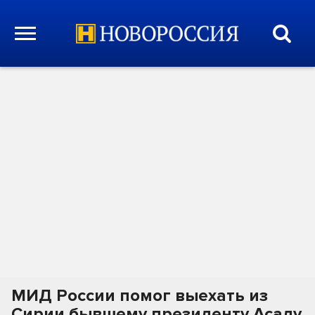
МИД России помог выехать из
Сирии бывшему президенту Асаду