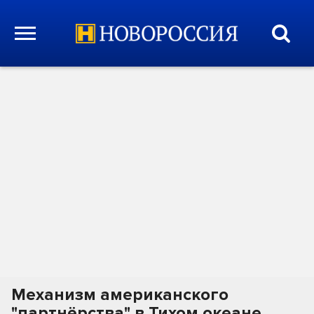
Механизм американского
"партнёрства" в Тихом океане