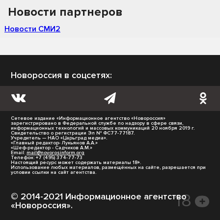
Новости партнеров
Новости СМИ2
Новороссия в соцсетях:
Сетевое издание «Информационное агентство «Новороссия»
зарегистрировано в Федеральной службе по надзору в сфере связи,
информационных технологий и массовых коммуникаций 20 ноября 2019 г.
Свидетельство о регистрации Эл № ФС77-77187.
Учредитель — НАО «Царьград медиа».
«Главный редактор- Лукьянов А.А.»
«Шеф-редактор - Садчиков А.М.»
Email:
mail@novorosinform.org
Телефон: +7 (495) 374-77-73
Настоящий ресурс может содержать материалы 18+.
Использование любых материалов, размещённых на сайте, разрешается при
условии ссылки на сайт агентства.
© 2014-2021 Информационное агентство
«Новороссия».