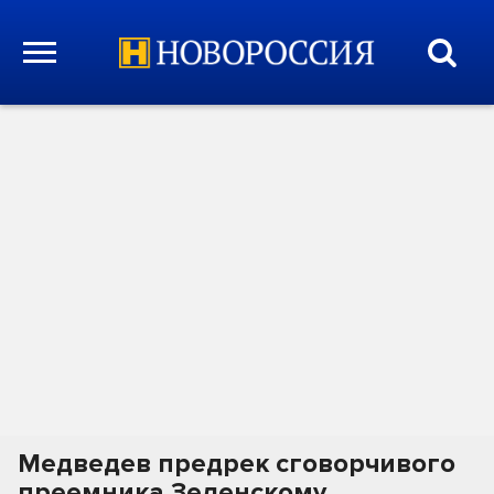
Медведев предрек сговорчивого
преемника Зеленскому