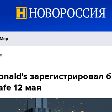
Мир
50
Политика
С
Экономика
П
nald's зарегистрировал 
fe 12 мая
Спорт