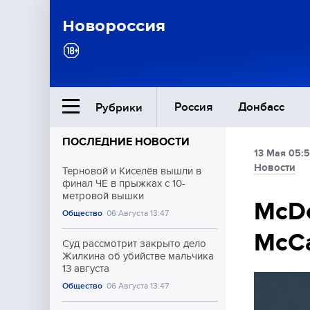
Новороссия
Россия
Донбасс
Рубрики
ПОСЛЕДНИЕ НОВОСТИ
13 Мая 05:
Ближний Восток
Новости
Терновой и Киселёв вышли в
финал ЧЕ в прыжках с 10-
метровой вышки
Общество
McDo
Общество
06 Августа 13:47
McCa
Культура
Суд рассмотрит закрыто дело
Жилкина об убийстве мальчика
13 августа
Общество
06 Августа 13:47