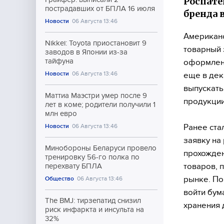
Роспате
пострадавших от БПЛА 16 июля
бренда 
Новости
06 Августа 13:46
Американс
Nikkei: Toyota приостановит 9
товарный 
заводов в Японии из-за
тайфуна
оформлена
Новости
06 Августа 13:46
еще в дек
выпускать
Маттиа Маэстри умер после 9
продукции
лет в коме; родители получили 1
млн евро
Ранее ста
Новости
06 Августа 13:46
заявку на
Минобороны Беларуси провело
прохожден
тренировку 56-го полка по
товаров, 
перехвату БПЛА
рынке. По
Общество
06 Августа 13:46
войти бум
The BMJ: тирзепатид снизил
хранения 
риск инфаркта и инсульта на
32%