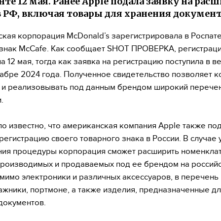
нте 12 мая. Ранее Apple подала заявку на рас
в РФ, включая товары для хранения документ
кая корпорация McDonald’s зарегистрировала в Роспат
знак McCafe. Как сообщает SHOT ПРОВЕРКА, регистрац
 12 мая, тогда как заявка на регистрацию поступила в в
абре 2024 года. Полученное свидетельство позволяет 
 и реализовывать под данным брендом широкий перече
.
ло известно, что американская компания Apple также по
 регистрацию своего товарного знака в России. В случае
ия процедуры корпорация сможет расширить номенкла
производимых и продаваемых под ее брендом на россий
мимо электроники и различных аксессуаров, в перечень 
ажники, портмоне, а также изделия, предназначенные д
документов.