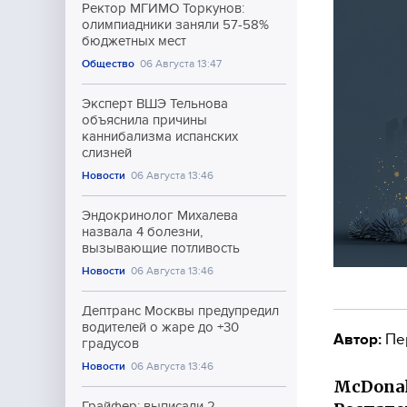
Ректор МГИМО Торкунов:
олимпиадники заняли 57-58%
бюджетных мест
Общество
06 Августа 13:47
Эксперт ВШЭ Тельнова
объяснила причины
каннибализма испанских
слизней
Новости
06 Августа 13:46
Эндокринолог Михалева
назвала 4 болезни,
вызывающие потливость
Новости
06 Августа 13:46
Дептранс Москвы предупредил
водителей о жаре до +30
Автор:
Пе
градусов
Новости
06 Августа 13:46
McDonal
Грайфер: выписали 2