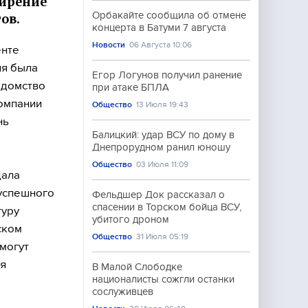
ширение
Орбакайте сообщила об отмене
ов.
концерта в Батуми 7 августа
Новости
06 Августа 10:06
енте
ия была
Егор Логунов получил ранение
едомство
при атаке БПЛА
компании
Общество
13 Июля 19:43
нь
Балицкий: удар ВСУ по дому в
Днепрорудном ранил юношу
Общество
03 Июля 11:09
дала
 успешного
Фельдшер Док рассказал о
спасении в Торском бойца ВСУ,
туру
убитого дроном
ском
Общество
31 Июля 05:19
могут
ля
В Малой Слободке
националисты сожгли останки
сослуживцев