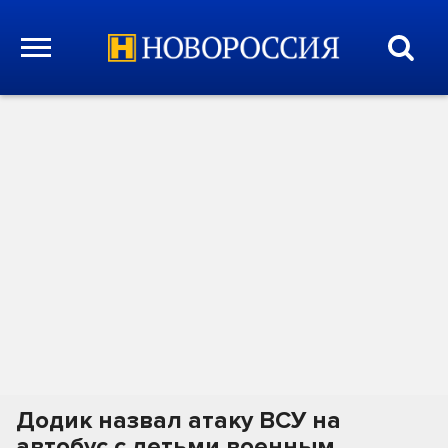
Додик назвал атаку ВСУ на
автобус с детьми военным