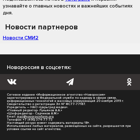
узнавайте о главных новостях и важнейших событиях
дня.
Новости партнеров
Новости СМИ2
Новороссия в соцсетях:
Сетевое издание «Информационное агентство «Новороссия»
зарегистрировано в Федеральной службе по надзору в сфере связи,
информационных технологий и массовых коммуникаций 20 ноября 2019 г.
Свидетельство о регистрации Эл № ФС77-77187.
Учредитель — НАО «Царьград медиа».
«Главный редактор- Лукьянов А.А.»
«Шеф-редактор - Садчиков А.М.»
Email:
mail@novorosinform.org
Телефон: +7 (495) 374-77-73
Настоящий ресурс может содержать материалы 18+.
Использование любых материалов, размещённых на сайте, разрешается при
условии ссылки на сайт агентства.