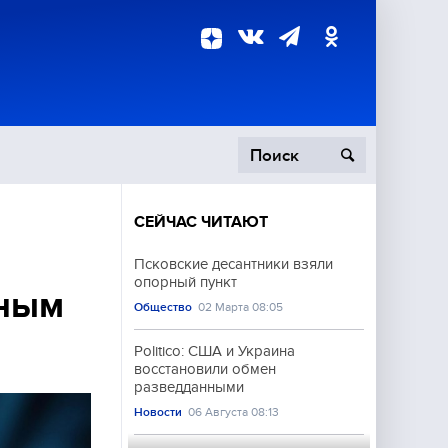
СЕЙЧАС ЧИТАЮТ
пецоперация
Псковские десантники взяли
опорный пункт
роисшествия
вным
Общество
02 Марта 08:05
Politico: США и Украина
восстановили обмен
разведданными
Новости
06 Августа 08:13