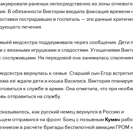
акуировали раненых непосредственно из зоны огневого
ия. В обязанности Виктории входила фиксация времени
доставки пострадавших в госпиталь — эти данные критич
дующего лечения.
емьёй медсестра поддерживала через сообщения. Дети 
и с вязаными игрушками и сладостями. Угощениями Викт
с сослуживцами. На передовой она занималась спасение
медсестра вернулась к семье. Старший сын Егор встретил
ома её ждали дети и кошка Василиса. Виктория планиру
отовиться к службе в армии. Она отметила, что при необ
овь отправиться на службу.
сказывалось, как русский немец вернулся в Россию и
цем отправился на фронт. Боец с позывным
Кумач
рабо
ехником в расчёте бригады беспилотной авиации ГРОМ «