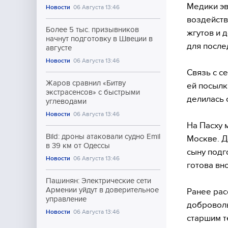
Медики эв
Новости
06 Августа 13:46
воздейств
Более 5 тыс. призывников
жгутов и 
начнут подготовку в Швеции в
для после
августе
Новости
06 Августа 13:46
Связь с с
Жаров сравнил «Битву
ей посылк
экстрасенсов» с быстрыми
делилась 
углеводами
Новости
06 Августа 13:46
На Пасху 
Bild: дроны атаковали судно Emil
Москве. Д
в 39 км от Одессы
сыну подг
Новости
06 Августа 13:46
готова вн
Пашинян: Электрические сети
Армении уйдут в доверительное
Ранее рас
управление
доброволь
Новости
06 Августа 13:46
старшим т