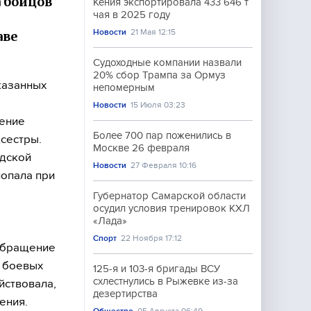
а бойцов
Кения экспортировала 433 646 т
чая в 2025 году
Новости
21 Мая 12:15
аве
Судоходные компании назвали
20% сбор Трампа за Ормуз
казанных
непомерным
Новости
15 Июля 03:23
шение
Более 700 пар поженились в
дсестры.
Москве 26 февраля
одской
Новости
27 Февраля 10:16
опала при
Губернатор Самарской области
осудил условия тренировок КХЛ
«Лада»
Спорт
22 Ноября 17:12
 обращение
в боевых
125-я и 103-я бригады ВСУ
схлестнулись в Рыжевке из-за
йствовала,
дезертирства
ения.