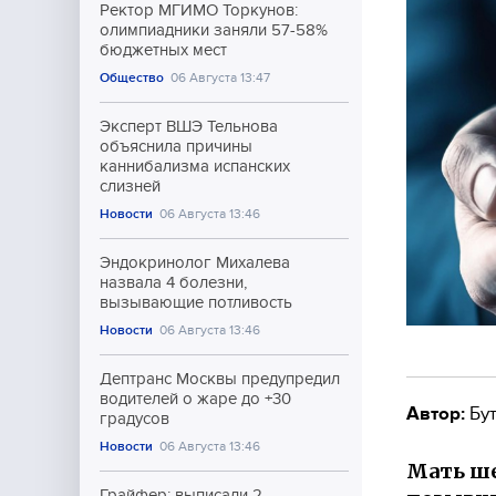
Ректор МГИМО Торкунов:
олимпиадники заняли 57-58%
бюджетных мест
Общество
06 Августа 13:47
Эксперт ВШЭ Тельнова
объяснила причины
каннибализма испанских
слизней
Новости
06 Августа 13:46
Эндокринолог Михалева
назвала 4 болезни,
вызывающие потливость
Новости
06 Августа 13:46
Дептранс Москвы предупредил
водителей о жаре до +30
Автор:
Бут
градусов
Новости
06 Августа 13:46
Мать ше
Грайфер: выписали 2