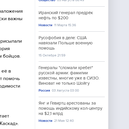
Общество
05 Августа 06:49
 наложения
Иранский генерал предрёк
нефть по $200
ески важны
Новости
11 Марта 15:36
Русофобия в деле: США
присылали
навязали Польше военную
ория
помощь
м бойцов.
15 Октября 21:59
Генералы "сломали хребет"
 её в
русской армии: фамилии
ет помочь
известны, многие уже в СИЗО.
Виноват не только Шойгу
ходимости
Россия
03 Августа 03:00
Янг и Гевиртц арестованы за
помощь индийскому кол-центру
на $2,1 млрд
тает
Новости
21 Мая 12:40
Каскад».