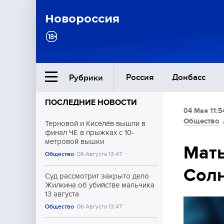
Новороссия
Россия
Донбасс
Рубрики
ПОСЛЕДНИЕ НОВОСТИ
04 Мая 11:5
Ближний Восток
Общество
Терновой и Киселёв вышли в
финал ЧЕ в прыжках с 10-
метровой вышки
Общество
Мать
Общество
06 Августа 13:47
Солн
Культура
Суд рассмотрит закрыто дело
Жилкина об убийстве мальчика
13 августа
Общество
06 Августа 13:47