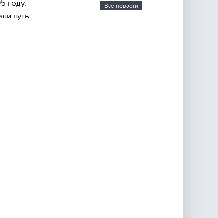
5 году.
Все новости
али путь