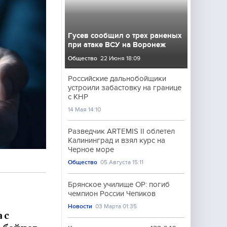
Гусев сообщил о трех раненых
при атаке ВСУ на Воронеж
Общество
22 Июня 18:09
Российские дальнобойщики
устроили забастовку на границе
с КНР
14 Мая 14:10
Разведчик ARTEMIS II облетел
Калининград и взял курс на
Черное море
Общество
05 Августа 15:11
Брянское училище ОР: погиб
чемпион России Чепиков
Новости
03 Марта 01:35
 с