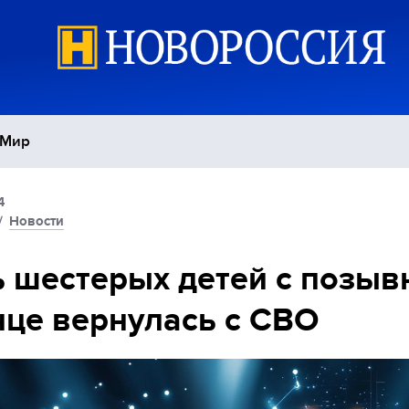
Мир
4
Политика
С
/
Новости
Экономика
П
 шестерых детей с позы
це вернулась с СВО
Спорт