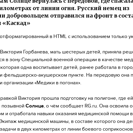
м Солнце вернулась с передовой, где спасал
километрах от линии огня. Русский немец из
и добровольцем отправился на фронт в сост
 «Каскад»
, отформатированный в HTML с использованием только у
 Виктория Горбанева, мать шестерых детей, приняла ре
ся в зону Специальной военной операции в качестве ме
которая одна воспитывает детей, ранее работала в гор
и фельдшерско-акушерском пункте. На передовую она п
и организации «Медики в погонах».
равкой Виктория прошла подготовку на полигоне, где ей
и позывной
Солнце
, о чём сообщает RG.ru. Она освоила
ом и отработала навыки оказания медицинской помощи 
 Экипаж медицинской машины, в составе которого она де
задачи в двух километрах от линии боевого соприкоснов