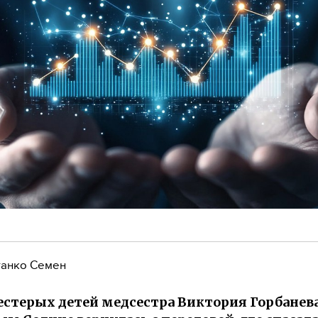
анко Семен
стерых детей медсестра Виктория Горбанева