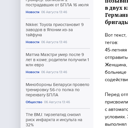
позывны
пострадавших от БПЛА 16 июля
в двух 
Новости
06 Августа 13:46
Германи
бригады
Nikkei: Toyota приостановит 9
заводов в Японии из-за
Вот текст
тайфуна
тегов:
Новости
06 Августа 13:46
45-летняя
Маттиа Маэстри умер после 9
отправить
лет в коме; родители получили 1
Женщина, 
млн евро
больнице 
Новости
06 Августа 13:46
содействи
Минобороны Беларуси провело
тренировку 56-го полка по
Перед отп
перехвату БПЛА
присвоил
Общество
06 Августа 13:46
с автомат
The BMJ: тирзепатид снизил
условиях.
риск инфаркта и инсульта на
выполнял 
32%