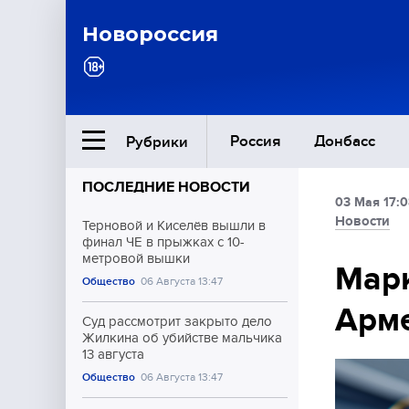
Новороссия
Россия
Донбасс
Рубрики
ПОСЛЕДНИЕ НОВОСТИ
03 Мая 17:0
Ближний Восток
Новости
Терновой и Киселёв вышли в
финал ЧЕ в прыжках с 10-
метровой вышки
Общество
Марк
Общество
06 Августа 13:47
Арме
Культура
Суд рассмотрит закрыто дело
Жилкина об убийстве мальчика
13 августа
Общество
06 Августа 13:47