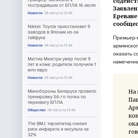
содейст
пострадавших от БПЛА 16 июля
Заявлен
Новости
06 Августа 13:46
Ереване
сообщес
Nikkei: Toyota приостановит 9
заводов в Японии из-за
Премьер-м
тайфуна
армянског
Новости
06 Августа 13:46
оказать с
Маттиа Маэстри умер после 9
намеченны
лет в коме; родители получили 1
млн евро
Новости
06 Августа 13:46
На
Минобороны Беларуси провело
тренировку 56-го полка по
Па
перехвату БПЛА
Арм
Общество
06 Августа 13:46
кон
ока
The BMJ: тирзепатид снизил
риск инфаркта и инсульта на
гов
32%