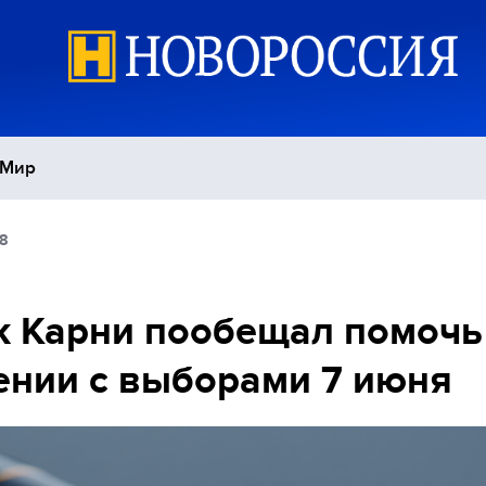
Мир
8
Политика
С
Экономика
П
 Карни пообещал помочь
нии с выборами 7 июня
Спорт