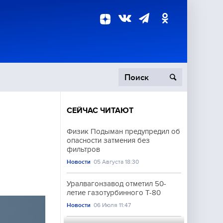
СЕЙЧАС ЧИТАЮТ
пецоперация
Физик Подыман предупредил об
опасности затмения без
роисшествия
фильтров
Новости
05 Августа 18:30
Уралвагонзавод отметил 50-
летие газотурбинного Т-80
Новости
06 Июля 11:47