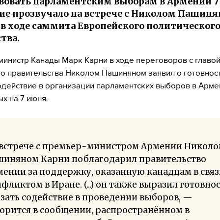
вовать парламентским выборам в Армении 7
ие прозвучало на встрече с Николом Пашиня
 в ходе саммита Европейского политическог
тва.
инистр Канады Марк Карни в ходе переговоров с главо
о правительства Николом Пашиняном заявил о готовнос
одействие в организации парламентских выборов в Арме
х на 7 июня.
 встрече с премьер-министром Армении Никол
шиняном Карни поблагодарил правительство
ении за поддержку, оказанную канадцам в связ
фликтом в Иране. (...) он также выразил готовно
зать содействие в проведении выборов, —
орится в сообщении, распространённом в