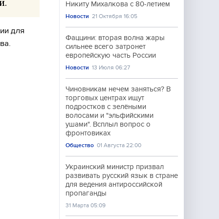
и.
Никиту Михалкова с 80-летием
Новости
21 Октября 16:05
ии для
Фаццини: вторая волна жары
ва.
сильнее всего затронет
европейскую часть России
Новости
13 Июля 06:27
Чиновникам нечем заняться? В
торговых центрах ищут
подростков с зелёными
волосами и "эльфийскими
ушами". Всплыл вопрос о
фронтовиках
Общество
01 Августа 22:00
Украинский министр призвал
развивать русский язык в стране
для ведения антироссийской
пропаганды
31 Марта 05:09