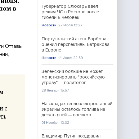
 июня.
Губернатор Слюсарь ввел
ном в
режим ЧС в Ростове после
о
гибели 5 человек
Новости
27 Июля 13:27
й
Португальский агент Барбоза
оценил перспективы Батракова
ти Оттавы
в Европе
нии,
Новости
14 Июня 22:59
Зеленский больше не может
монетизировать "российскую
угрозу" — политолог
28 Января 15:57
ом
На складах теплоэлектростанций
и с
Украины осталось топлива на
десять дней — военкор
сть
01 Ноября 10:02
Владимир Путин поздравил