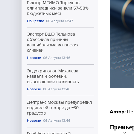
Ректор МГИМО Торкунов:
олимпиадники заняли 57-58%
бюджетных мест
Общество
06 Августа 13:47
Эксперт ВШЭ Тельнова
объяснила причины
каннибализма испанских
слизней
Новости
06 Августа 13:46
Эндокринолог Михалева
назвала 4 болезни,
вызывающие потливость
Новости
06 Августа 13:46
Дептранс Москвы предупредил
водителей о жаре до +30
Автор:
Пе
градусов
Новости
06 Августа 13:46
Премьер
Грайфер: выписали 2