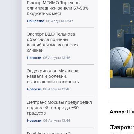
Ректор МГИМО Торкунов:
олимпиадники заняли 57-58%
бюджетных мест
Общество
06 Августа 13:47
Эксперт ВШЭ Тельнова
объяснила причины
каннибализма испанских
слизней
Новости
06 Августа 13:46
Эндокринолог Михалева
назвала 4 болезни,
вызывающие потливость
Новости
06 Августа 13:46
Дептранс Москвы предупредил
водителей о жаре до +30
Автор:
Па
градусов
Новости
06 Августа 13:46
Лавров:
Грайфер: выписали 2