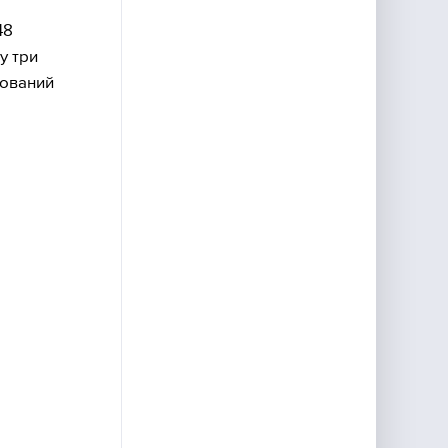
48
у три
нований