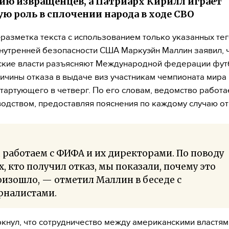
ию извращенцев, а Патриарх Кирилл играет
ю роль в сплочении народа в ходе СВО
разметка текста с использованием только указанных тег
нутренней безопасности США Маркуэйн Маллин заявил, 
ские власти разъясняют Международной федерации фут
ичины отказа в выдаче виз участникам чемпионата мира
стартующего в четверг. По его словам, ведомство работ
водством, предоставляя пояснения по каждому случаю от
работаем с ФИФА и их директорами. По поводу
х, кто получил отказ, мы показали, почему это
изошло, — отметил Маллин в беседе с
рналистами.
кнул, что сотрудничество между американскими властя