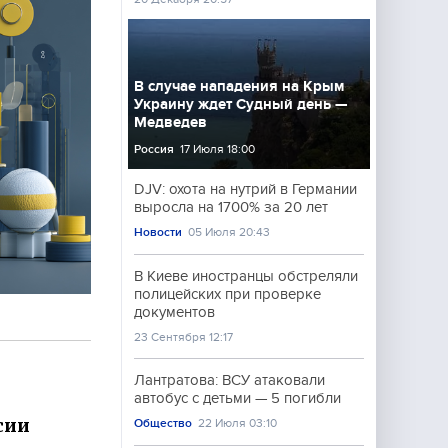
В случае нападения на Крым
Украину ждет Судный день —
Медведев
Россия
17 Июля 18:00
DJV: охота на нутрий в Германии
выросла на 1700% за 20 лет
Новости
05 Июля 20:43
В Киеве иностранцы обстреляли
полицейских при проверке
документов
23 Сентября 12:17
Лантратова: ВСУ атаковали
автобус с детьми — 5 погибли
сии
Общество
22 Июля 03:10