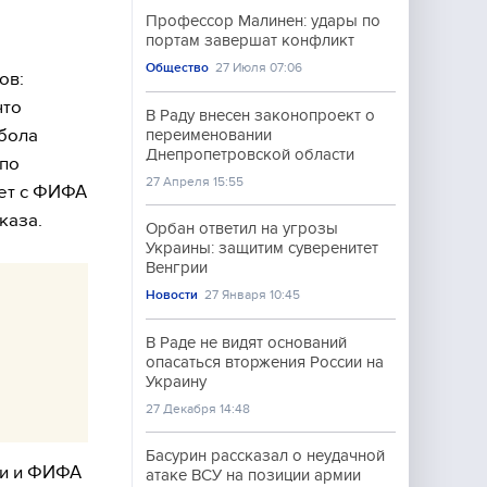
Профессор Малинен: удары по
портам завершат конфликт
Общество
27 Июля 07:06
ов:
что
В Раду внесен законопроект о
бола
переименовании
Днепропетровской области
 по
27 Апреля 15:55
ает с ФИФА
каза.
Орбан ответил на угрозы
Украины: защитим суверенитет
Венгрии
Новости
27 Января 10:45
В Раде не видят оснований
опасаться вторжения России на
Украину
27 Декабря 14:48
Басурин рассказал о неудачной
ми и ФИФА
атаке ВСУ на позиции армии