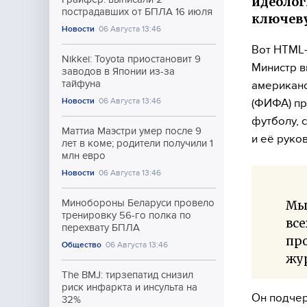
идеолог
пострадавших от БПЛА 16 июля
ключеву
Новости
06 Августа 13:46
Вот HTML-
Nikkei: Toyota приостановит 9
Министр в
заводов в Японии из-за
тайфуна
американ
Новости
06 Августа 13:46
(ФИФА) пр
футболу, 
Маттиа Маэстри умер после 9
и её руко
лет в коме; родители получили 1
млн евро
Новости
06 Августа 13:46
Минобороны Беларуси провело
Мы 
тренировку 56-го полка по
все
перехвату БПЛА
про
Общество
06 Августа 13:46
жу
The BMJ: тирзепатид снизил
риск инфаркта и инсульта на
Он подчер
32%