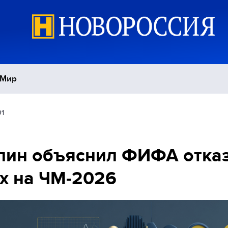
Мир
01
Политика
С
Экономика
П
лин объяснил ФИФА отка
х на ЧМ-2026
Спорт