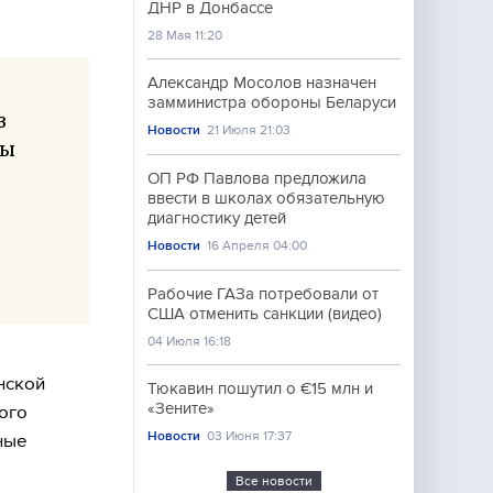
ДНР в Донбассе
28 Мая 11:20
Александр Мосолов назначен
замминистра обороны Беларуси
з
Новости
21 Июля 21:03
Мы
ОП РФ Павлова предложила
ввести в школах обязательную
диагностику детей
Новости
16 Апреля 04:00
Рабочие ГАЗа потребовали от
США отменить санкции (видео)
04 Июля 16:18
нской
Тюкавин пошутил о €15 млн и
«Зените»
ого
Новости
03 Июня 17:37
ные
Все новости