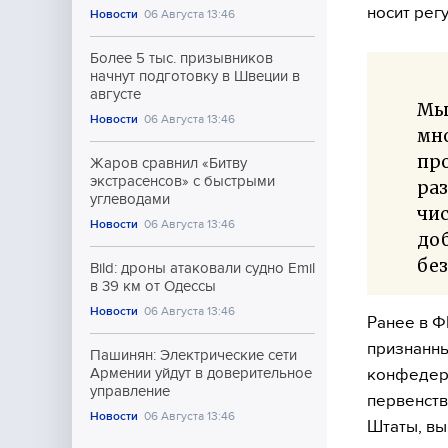
носит рег
Новости
06 Августа 13:46
Более 5 тыс. призывников
начнут подготовку в Швеции в
августе
Мы
Новости
06 Августа 13:46
мно
пр
Жаров сравнил «Битву
экстрасенсов» с быстрыми
ра
углеводами
чис
Новости
06 Августа 13:46
доб
без
Bild: дроны атаковали судно Emil
в 39 км от Одессы
Новости
06 Августа 13:46
Ранее в Ф
признанны
Пашинян: Электрические сети
конфедера
Армении уйдут в доверительное
управление
первенств
Новости
06 Августа 13:46
Штаты, вы