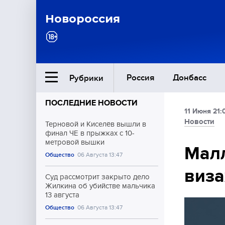
Новороссия
Россия
Донбасс
Рубрики
ПОСЛЕДНИЕ НОВОСТИ
11 Июня 21:
Ближний Восток
Новости
Терновой и Киселёв вышли в
финал ЧЕ в прыжках с 10-
метровой вышки
Общество
Мал
Общество
06 Августа 13:47
виза
Культура
Суд рассмотрит закрыто дело
Жилкина об убийстве мальчика
13 августа
Общество
06 Августа 13:47