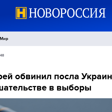
Мир
:48
Политика
С
Экономика
П
ей обвинил посла Украи
шательстве в выборы
Спорт