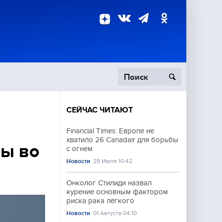
СЕЙЧАС ЧИТАЮТ
пецоперация
Financial Times: Европе не
хватило 26 Canadair для борьбы
роисшествия
ны во
с огнем
Новости
29 Июля 10:42
Онколог Стилиди назвал
курение основным фактором
риска рака лёгкого
Новости
01 Августа 04:10