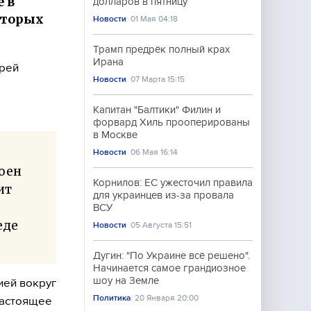
 в
долларов в пятницу
оторых
Новости
01 Мая 04:18
Трамп предрёк полный крах
Ирана
крей
Новости
07 Марта 15:15
Капитан "Балтики" Филин и
форвард Хиль прооперированы
в Москве
Новости
06 Мая 16:14
оен
Корнилов: ЕС ужесточил правила
ит
для украинцев из-за провала
ВСУ
еде
Новости
05 Августа 15:51
Дугин: "По Украине всё решено".
Начинается самое грандиозное
шоу на Земле
ией вокруг
Политика
20 Января 20:00
настоящее