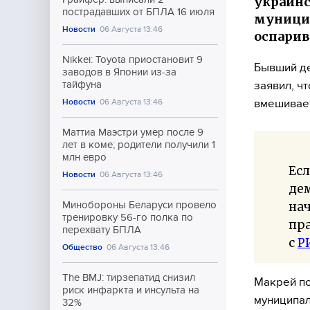
украинс
пострадавших от БПЛА 16 июля
муницип
Новости
06 Августа 13:46
оспарив
Nikkei: Toyota приостановит 9
Бывший де
заводов в Японии из-за
заявил, ч
тайфуна
вмешивает
Новости
06 Августа 13:46
Маттиа Маэстри умер после 9
лет в коме; родители получили 1
млн евро
Ес
Новости
06 Августа 13:46
дем
нач
Минобороны Беларуси провело
тренировку 56-го полка по
пра
перехвату БПЛА
с
Р
Общество
06 Августа 13:46
The BMJ: тирзепатид снизил
Макрей по
риск инфаркта и инсульта на
муниципал
32%