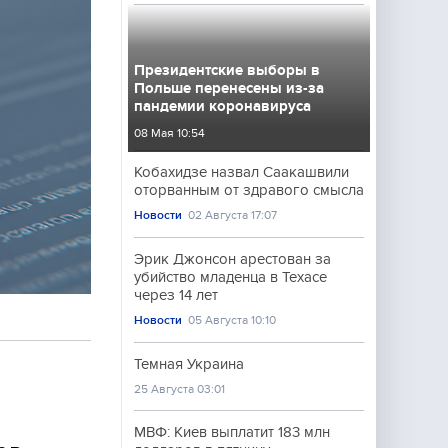
Президентские выборы в
Польше перенесены из-за
пандемии коронавируса
08 Мая 10:54
Кобахидзе назвал Саакашвили
оторванным от здравого смысла
Новости
02 Августа 17:07
Эрик Джонсон арестован за
убийство младенца в Техасе
через 14 лет
Новости
05 Августа 10:10
Темная Украина
25 Августа 03:01
МВФ: Киев выплатит 183 млн