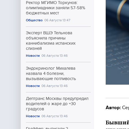
Ректор МГИМО Торкунов:
олимпиадники заняли 57-58%
бюджетных мест
Общество
06 Августа 13:47
Эксперт ВШЭ Тельнова
объяснила причины
каннибализма испанских
слизней
Новости
06 Августа 13:46
Эндокринолог Михалева
назвала 4 болезни,
вызывающие потливость
Новости
06 Августа 13:46
Дептранс Москвы предупредил
водителей о жаре до +30
Автор:
Се
градусов
Новости
06 Августа 13:46
Бывший
Грайфер: выписали 2