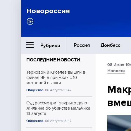
Новороссия
Россия
Донбасс
Рубрики
ПОСЛЕДНИЕ НОВОСТИ
08 Июня 10
Ближний Восток
Новости
Терновой и Киселёв вышли в
финал ЧЕ в прыжках с 10-
метровой вышки
Общество
Макр
Общество
06 Августа 13:47
вме
Культура
Суд рассмотрит закрыто дело
Жилкина об убийстве мальчика
13 августа
Общество
06 Августа 13:47