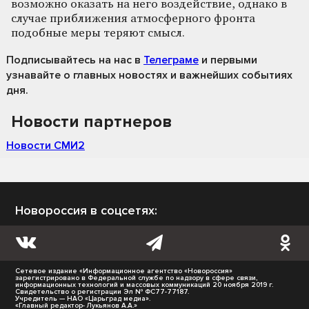
возможно оказать на него воздействие, однако в
случае приближения атмосферного фронта
подобные меры теряют смысл.
Подписывайтесь на нас
в
Телеграме
и первыми
узнавайте о главных новостях и важнейших событиях
дня.
Новости партнеров
Новости СМИ2
Новороссия в соцсетях:
Сетевое издание «Информационное агентство «Новороссия»
зарегистрировано в Федеральной службе по надзору в сфере связи,
информационных технологий и массовых коммуникаций 20 ноября 2019 г.
Свидетельство о регистрации Эл № ФС77-77187.
Учредитель — НАО «Царьград медиа».
«Главный редактор- Лукьянов А.А.»