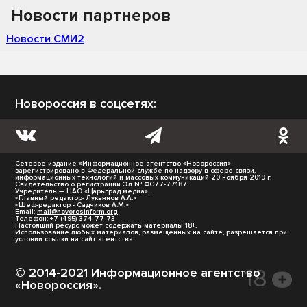
Новости партнеров
Новости СМИ2
Новороссия в соцсетях:
Сетевое издание «Информационное агентство «Новороссия»
зарегистрировано в Федеральной службе по надзору в сфере связи,
информационных технологий и массовых коммуникаций 20 ноября 2019 г.
Свидетельство о регистрации Эл № ФС77-77187.
Учредитель — НАО «Царьград медиа».
«Главный редактор- Лукьянов А.А.»
«Шеф-редактор - Садчиков А.М.»
Email:
mail@novorosinform.org
Телефон: +7 (495) 374-77-73
Настоящий ресурс может содержать материалы 18+.
Использование любых материалов, размещённых на сайте, разрешается при
условии ссылки на сайт агентства.
© 2014-2021 Информационное агентство
«Новороссия».