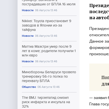
пострадавших от БПЛА 16 июля
Президе
Новости
06 Августа 13:46
последс
на авто
Nikkei: Toyota приостановит 9
заводов в Японии из-за
Президент
тайфуна
относител
Новости
06 Августа 13:46
Данное за
Маттиа Маэстри умер после 9
формирова
лет в коме; родители получили 1
произошед
млн евро
Новости
06 Августа 13:46
Минобороны Беларуси провело
тренировку 56-го полка по
Поп
перехвату БПЛА
для
Общество
06 Августа 13:46
— заявил 
The BMJ: тирзепатид снизил
риск инфаркта и инсульта на
Глава гос
32%