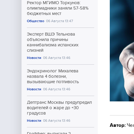
Ректор МГИМО Торкунов:
олимпиадники заняли 57-58%
бюджетных мест
Общество
06 Августа 13:47
Эксперт ВШЭ Тельнова
объяснила причины
каннибализма испанских
слизней
Новости
06 Августа 13:46
Эндокринолог Михалева
назвала 4 болезни,
вызывающие потливость
Новости
06 Августа 13:46
Дептранс Москвы предупредил
водителей о жаре до +30
градусов
Новости
06 Августа 13:46
Автор:
Че
Грайфер: выписали 2