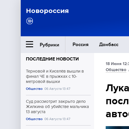
Новороссия
Россия
Донбасс
Рубрики
ПОСЛЕДНИЕ НОВОСТИ
18 Июня 12:
Ближний Восток
Общество
Терновой и Киселёв вышли в
финал ЧЕ в прыжках с 10-
метровой вышки
Общество
Лука
Общество
06 Августа 13:47
посл
Культура
Суд рассмотрит закрыто дело
Жилкина об убийстве мальчика
авто
13 августа
Общество
06 Августа 13:47