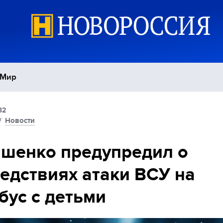
Мир
32
Политика
С
/
Новости
Экономика
П
шенко предупредил о
едствиях атаки ВСУ на
Спорт
бус с детьми