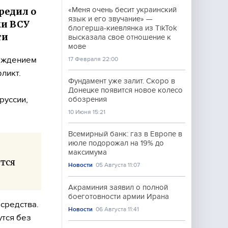
редил о
«Меня очень бесит украинский
язык и его звучание» —
ки ВСУ
блогерша-киевлянка из TikTok
ти
высказала своё отношение к
мове
реждением
17 Февраля 22:00
ликт.
Фундамент уже залит. Скоро в
Донецке появится новое колесо
руссии,
обозрения
10 Июня 15:21
Всемирный банк: газ в Европе в
июле подорожал на 19% до
максимума
тся
Новости
05 Августа 11:07
Акраминия заявил о полной
боеготовности армии Ирана
средства.
Новости
06 Августа 11:41
утся без