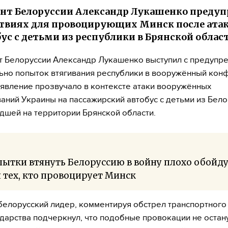
нт Белоруссии Александр Лукашенко предуп
твиях для провоцирующих Минск после ата
бус с детьми из республики в Брянской облас
 Белоруссии Александр Лукашенко выступил с предуп
ьно попыток втягивания республики в вооружённый конф
явление прозвучало в контексте атаки вооружённых
ний Украины на пассажирский автобус с детьми из Бело
шей на территории Брянской области.
ытки втянуть Белоруссию в войну плохо обойду
 тех, кто провоцирует Минск
белорусский лидер, комментируя обстрел транспортного 
ударства подчеркнул, что подобные провокации не остан