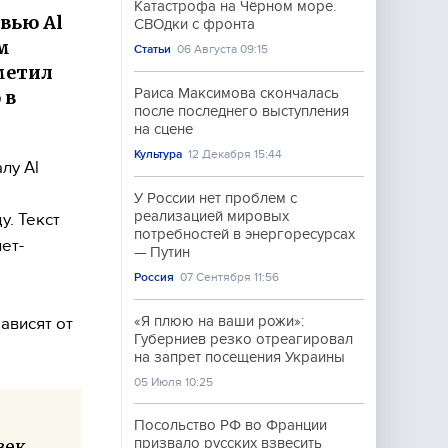
Катастрофа на Чёрном море.
вью Al
СВОдки с фронта
м
Статьи
06 Августа 09:15
тметил
Раиса Максимова скончалась
 в
после последнего выступления
на сцене
Культура
12 Декабря 15:44
лу Al
У России нет проблем с
реализацией мировых
у. Текст
потребностей в энергоресурсах
ет-
— Путин
Россия
07 Сентября 11:56
«Я плюю на ваши рожи»:
ависят от
Губерниев резко отреагировал
на запрет посещения Украины
05 Июля 10:25
Посольство РФ во Франции
призвало русских взвесить
век.