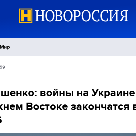
Мир
:59
Политика
С
Экономика
П
шенко: войны на Украине
нем Востоке закончатся 
Спорт
6