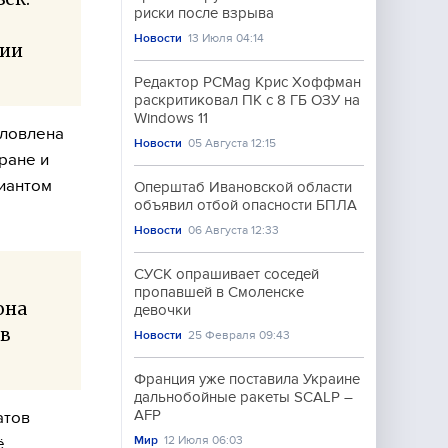
риски после взрыва
Новости
13 Июля 04:14
сии
Редактор PCMag Крис Хоффман
раскритиковал ПК с 8 ГБ ОЗУ на
Windows 11
словлена
Новости
05 Августа 12:15
ране и
иантом
Оперштаб Ивановской области
объявил отбой опасности БПЛА
Новости
06 Августа 12:33
СУСК опрашивает соседей
пропавшей в Смоленске
она
девочки
 в
Новости
25 Февраля 09:43
Франция уже поставила Украине
дальнобойные ракеты SCALP –
AFP
атов
Мир
12 Июля 06:03
ё