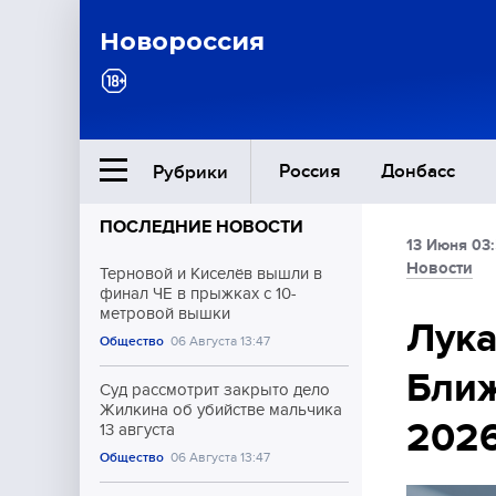
Новороссия
Россия
Донбасс
Рубрики
ПОСЛЕДНИЕ НОВОСТИ
13 Июня 03
Ближний Восток
Новости
Терновой и Киселёв вышли в
финал ЧЕ в прыжках с 10-
метровой вышки
Общество
Лука
Общество
06 Августа 13:47
Ближ
Культура
Суд рассмотрит закрыто дело
Жилкина об убийстве мальчика
202
13 августа
Общество
06 Августа 13:47