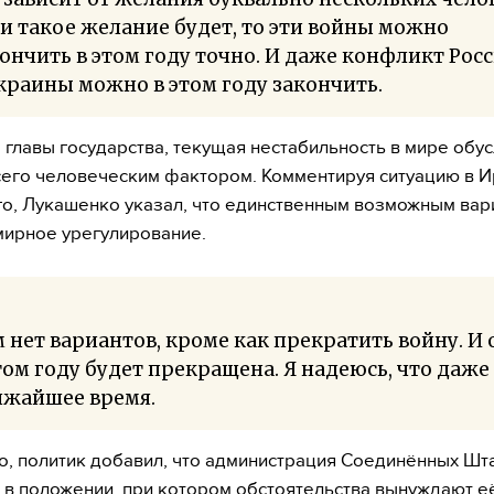
и такое желание будет, то эти войны можно
ончить в этом году точно. И даже конфликт Рос
краины можно в этом году закончить.
 главы государства, текущая нестабильность в мире обу
его человеческим фактором. Комментируя ситуацию в И
го, Лукашенко указал, что единственным возможным вар
мирное урегулирование.
 нет вариантов, кроме как прекратить войну. И 
том году будет прекращена. Я надеюсь, что даже
ижайшее время.
о, политик добавил, что администрация Соединённых Шт
 в положении, при котором обстоятельства вынуждают е