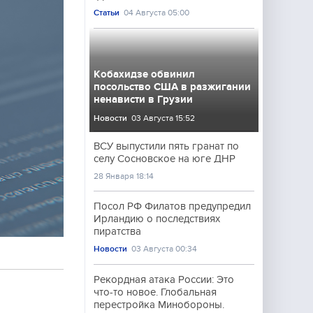
Статьи
04 Августа 05:00
Кобахидзе обвинил
посольство США в разжигании
ненависти в Грузии
Новости
03 Августа 15:52
ВСУ выпустили пять гранат по
селу Сосновское на юге ДНР
28 Января 18:14
Посол РФ Филатов предупредил
Ирландию о последствиях
пиратства
Новости
03 Августа 00:34
Рекордная атака России: Это
что-то новое. Глобальная
перестройка Минобороны.