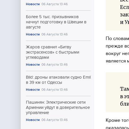
Новости
06 Августа 13:46
Есл
зак
Более 5 тыс. призывников
и У
начнут подготовку в Швеции в
августе
Новости
06 Августа 13:46
По словам
прежде вс
Жаров сравнил «Битву
экстрасенсов» с быстрыми
вокруг не
углеводами
является 
Новости
06 Августа 13:46
Bild: дроны атаковали судно Emil
в 39 км от Одессы
Там
Новости
06 Августа 13:46
в э
Пашинян: Электрические сети
бл
Армении уйдут в доверительное
управление
Кроме тог
Новости
06 Августа 13:46
оказалась