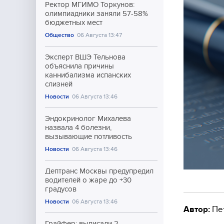
Ректор МГИМО Торкунов:
олимпиадники заняли 57-58%
бюджетных мест
Общество
06 Августа 13:47
Эксперт ВШЭ Тельнова
объяснила причины
каннибализма испанских
слизней
Новости
06 Августа 13:46
Эндокринолог Михалева
назвала 4 болезни,
вызывающие потливость
Новости
06 Августа 13:46
Дептранс Москвы предупредил
водителей о жаре до +30
градусов
Новости
06 Августа 13:46
Автор:
Пе
Грайфер: выписали 2