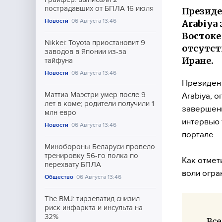
пострадавших от БПЛА 16 июля
Президе
Новости
06 Августа 13:46
Arabiya
Востоке
Nikkei: Toyota приостановит 9
отсутст
заводов в Японии из-за
Иране.
тайфуна
Новости
06 Августа 13:46
Президент
Маттиа Маэстри умер после 9
Arabiya, 
лет в коме; родители получили 1
завершени
млн евро
интервью 
Новости
06 Августа 13:46
портале.
Минобороны Беларуси провело
тренировку 56-го полка по
Как отмет
перехвату БПЛА
воли огра
Общество
06 Августа 13:46
The BMJ: тирзепатид снизил
риск инфаркта и инсульта на
32%
Все