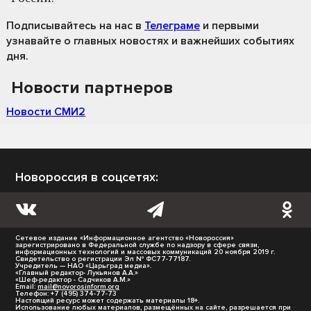
Подписывайтесь на нас
в
Телеграме
и первыми
узнавайте о главных новостях и важнейших событиях
дня.
Новости партнеров
Новости СМИ2
Новороссия в соцсетях:
Сетевое издание «Информационное агентство «Новороссия»
зарегистрировано в Федеральной службе по надзору в сфере связи,
информационных технологий и массовых коммуникаций 20 ноября 2019 г.
Свидетельство о регистрации Эл № ФС77-77187.
Учредитель — НАО «Царьград медиа».
«Главный редактор- Лукьянов А.А.»
«Шеф-редактор - Садчиков А.М.»
Email:
mail@novorosinform.org
Телефон: +7 (495) 374-77-73
Настоящий ресурс может содержать материалы 18+.
Использование любых материалов, размещённых на сайте, разрешается при