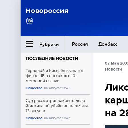
Новороссия
Россия
Донбасс
Рубрики
ПОСЛЕДНИЕ НОВОСТИ
07 Мая 20:
Ближний Восток
Новости
Терновой и Киселёв вышли в
финал ЧЕ в прыжках с 10-
метровой вышки
Общество
Ликс
Общество
06 Августа 13:47
карш
Культура
Суд рассмотрит закрыто дело
Жилкина об убийстве мальчика
на 2
13 августа
Общество
06 Августа 13:47