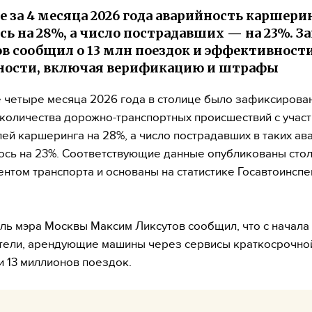
е за 4 месяца 2026 года аварийность каршери
сь на 28%, а число пострадавших — на 23%. З
в сообщил о 13 млн поездок и эффективност
ности, включая верификацию и штрафы
 четыре месяца 2026 года в столице было зафиксирова
количества дорожно-транспортных происшествий с учас
ей каршеринга на 28%, а число пострадавших в таких ав
сь на 23%. Соответствующие данные опубликованы сто
нтом транспорта и основаны на статистике Госавтоинсп
ль мэра Москвы Максим Ликсутов сообщил, что с начала
тели, арендующие машины через сервисы краткосрочно
 13 миллионов поездок.