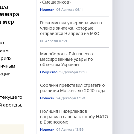
«Смешариков»
нга
Новости
06 Августа 06:11
аммэра
и мер
Госкомиссия утвердила имена
членов экипажа, которые
отправятся 9 апреля на МКС
08 Апреля 07:21
но
тием
Минобороны РФ нанесло
ариях
массированные удары по
объектам Украины
личным
Общество
19 Декабря 12:10
екции
Собянин представил стратегию
развития Москвы до 2040 года
 текущего
Новости
24 Декабря 17:50
й аренды,
Полиция Нидерландов
направила сапера к штабу НАТО
в Брюнссюме
Новости
04 Августа 13:59