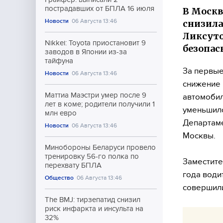
пострадавших от БПЛА 16 июля
В Москв
Новости
06 Августа 13:46
снизила
Ликсуто
Nikkei: Toyota приостановит 9
безопас
заводов в Японии из-за
тайфуна
За первые
Новости
06 Августа 13:46
снижение 
Маттиа Маэстри умер после 9
автомобил
лет в коме; родители получили 1
уменьшило
млн евро
Департаме
Новости
06 Августа 13:46
Москвы.
Минобороны Беларуси провело
тренировку 56-го полка по
Заместите
перехвату БПЛА
года води
Общество
06 Августа 13:46
совершили
The BMJ: тирзепатид снизил
риск инфаркта и инсульта на
32%