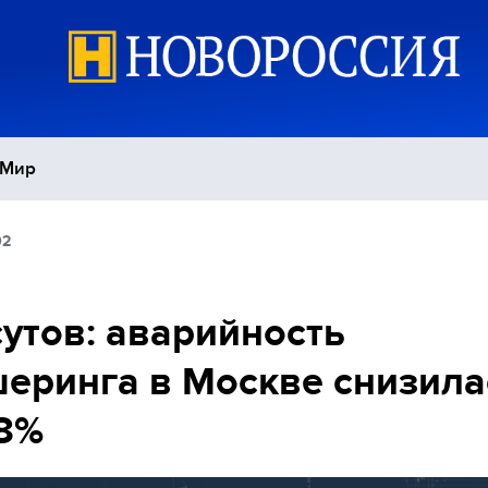
Мир
02
Политика
С
Экономика
П
утов: аварийность
еринга в Москве снизила
Спорт
8%