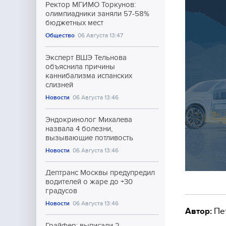
Ректор МГИМО Торкунов:
олимпиадники заняли 57-58%
бюджетных мест
Общество
06 Августа 13:47
Эксперт ВШЭ Тельнова
объяснила причины
каннибализма испанских
слизней
Новости
06 Августа 13:46
Эндокринолог Михалева
назвала 4 болезни,
вызывающие потливость
Новости
06 Августа 13:46
Дептранс Москвы предупредил
водителей о жаре до +30
градусов
Новости
06 Августа 13:46
Автор:
Пе
Грайфер: выписали 2