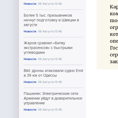
Новости
06 Августа 13:46
Кар
ко
Более 5 тыс. призывников
mos
начнут подготовку в Швеции в
августе
огр
Новости
06 Августа 13:46
кот
оп
Жаров сравнил «Битву
Го
экстрасенсов» с быстрыми
углеводами
сер
Новости
06 Августа 13:46
зак
Bild: дроны атаковали судно Emil
в 39 км от Одессы
Новости
06 Августа 13:46
Пашинян: Электрические сети
Армении уйдут в доверительное
управление
Новости
06 Августа 13:46